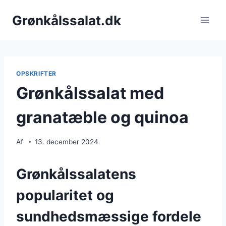
Fortsæt
Grønkålssalat.dk
til
indhold
OPSKRIFTER
Grønkålssalat med
granatæble og quinoa
Af
13. december 2024
Grønkålssalatens
popularitet og
sundhedsmæssige fordele