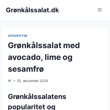
Fortsæt
Grønkålssalat.dk
til
indhold
OPSKRIFTER
Grønkålssalat med
avocado, lime og
sesamfrø
Af
25. december 2024
Grønkålssalatens
popularitet og