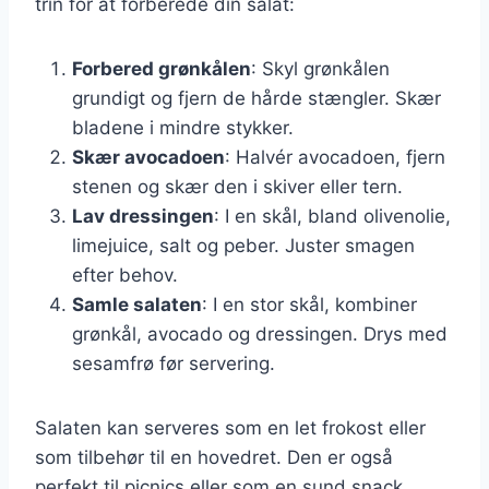
trin for at forberede din salat:
Forbered grønkålen
: Skyl grønkålen
grundigt og fjern de hårde stængler. Skær
bladene i mindre stykker.
Skær avocadoen
: Halvér avocadoen, fjern
stenen og skær den i skiver eller tern.
Lav dressingen
: I en skål, bland olivenolie,
limejuice, salt og peber. Juster smagen
efter behov.
Samle salaten
: I en stor skål, kombiner
grønkål, avocado og dressingen. Drys med
sesamfrø før servering.
Salaten kan serveres som en let frokost eller
som tilbehør til en hovedret. Den er også
perfekt til picnics eller som en sund snack.