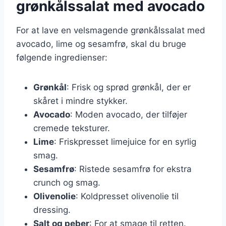
grønkålssalat med avocado
For at lave en velsmagende grønkålssalat med
avocado, lime og sesamfrø, skal du bruge
følgende ingredienser:
Grønkål
: Frisk og sprød grønkål, der er
skåret i mindre stykker.
Avocado
: Moden avocado, der tilføjer
cremede teksturer.
Lime
: Friskpresset limejuice for en syrlig
smag.
Sesamfrø
: Ristede sesamfrø for ekstra
crunch og smag.
Olivenolie
: Koldpresset olivenolie til
dressing.
Salt og peber
: For at smage til retten.