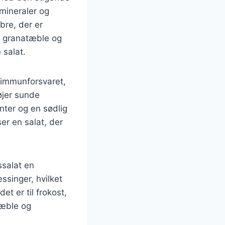
 mineraler og
bre, der er
m granatæble og
salat.
 immunforsvaret,
øjer sunde
nter og en sødlig
er en salat, der
ssalat en
ssinger, hvilket
et er til frokost,
tæble og