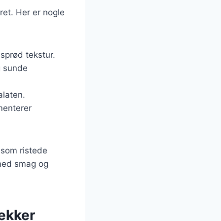
ret. Her er nogle
 sprød tekstur.
g sunde
alaten.
ementerer
åsom ristede
 med smag og
lækker