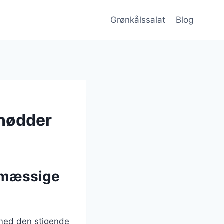
Grønkålssalat
Blog
lnødder
smæssige
 med den stigende