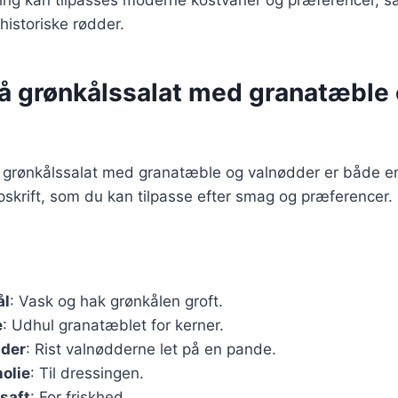
historiske rødder.
på grønkålssalat med granatæble
 grønkålssalat med granatæble og valnødder er både enk
skrift, som du kan tilpasse efter smag og præferencer.
ål
: Vask og hak grønkålen groft.
e
: Udhul granatæblet for kerner.
dder
: Rist valnødderne let på en pande.
nolie
: Til dressingen.
nsaft
: For friskhed.