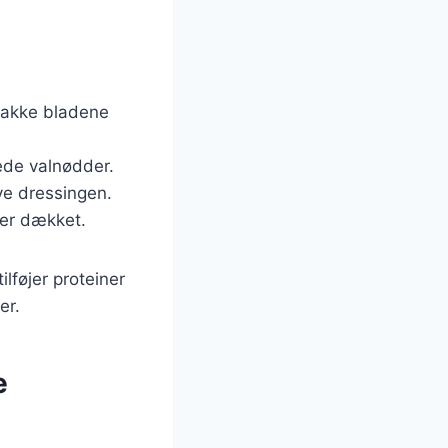
 hakke bladene
ede valnødder.
ave dressingen.
ver dækket.
lføjer proteiner
er.
e