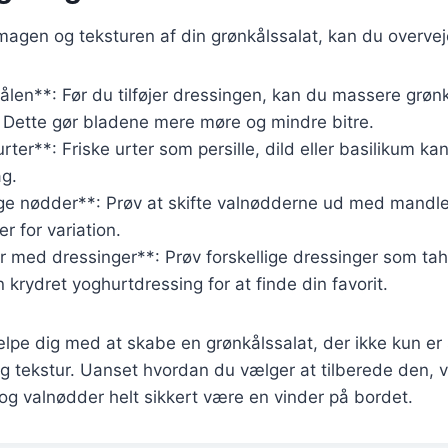
magen og teksturen af din grønkålssalat, kan du overvej
len**: Før du tilføjer dressingen, kan du massere grøn
e. Dette gør bladene mere møre og mindre bitre.
urter**: Friske urter som persille, dild eller basilikum ka
g.
lige nødder**: Prøv at skifte valnødderne ud med mandl
r for variation.
 med dressinger**: Prøv forskellige dressinger som tah
 krydret yoghurtdressing for at finde din favorit.
ælpe dig med at skabe en grønkålssalat, der ikke kun e
 tekstur. Uanset hvordan du vælger at tilberede den, vi
g valnødder helt sikkert være en vinder på bordet.