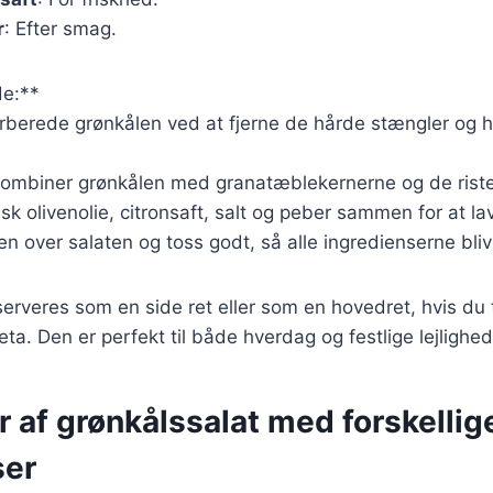
r
: Efter smag.
e:**
forberede grønkålen ved at fjerne de hårde stængler og
, kombiner grønkålen med granatæblekernerne og de rist
, pisk olivenolie, citronsaft, salt og peber sammen for at l
n over salaten og toss godt, så alle ingredienserne bli
erveres som en side ret eller som en hovedret, hvis du ti
feta. Den er perfekt til både hverdag og festlige lejlighed
r af grønkålssalat med forskellig
ser