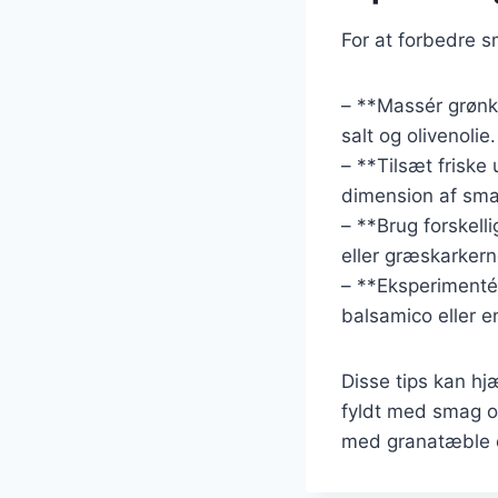
For at forbedre s
– **Massér grønkå
salt og olivenoli
– **Tilsæt friske 
dimension af sma
– **Brug forskel
eller græskarkerne
– **Eksperimentér
balsamico eller en
Disse tips kan hj
fyldt med smag og
med granatæble o