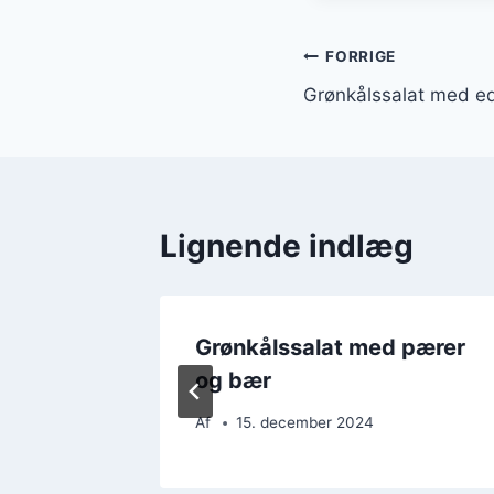
Indlægsnavi
FORRIGE
Grønkålssalat med e
Lignende indlæg
hvidløg
Grønkålssalat med pærer
og bær
Af
15. december 2024