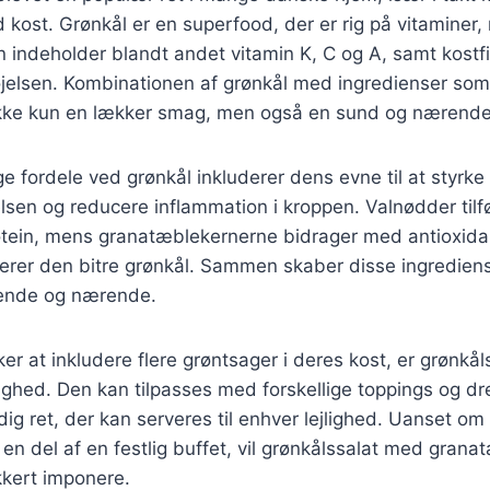
d kost. Grønkål er en superfood, der er rig på vitaminer,
n indeholder blandt andet vitamin K, C og A, samt kostfi
døjelsen. Kombinationen af grønkål med ingredienser so
ikke kun en lækker smag, men også en sund og nærende 
fordele ved grønkål inkluderer dens evne til at styrke
lsen og reducere inflammation i kroppen. Valnødder tilf
rotein, mens granatæblekernerne bidrager med antioxida
erer den bitre grønkål. Sammen skaber disse ingrediens
ende og nærende.
er at inkludere flere grøntsager i deres kost, er grønkål
hed. Den kan tilpasses med forskellige toppings og dre
idig ret, der kan serveres til enhver lejlighed. Uanset om d
en del af en festlig buffet, vil grønkålssalat med grana
kkert imponere.