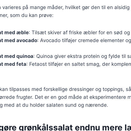
 varieres på mange måder, hvilket gør den til en alsidig 
oner, som du kan prøve:
at med æble
: Tilsæt skiver af friske æbler for en sød og
at med avocado
: Avocado tilføjer cremede elementer o
at med quinoa
: Quinoa giver ekstra protein og fylde til s
at med feta
: Fetaost tilføjer en saltet smag, der kompl
 kan tilpasses med forskellige dressinger og toppings, s
 tørrede frugter. Det er en god måde at eksperimentere
dig med at du holder salaten sund og nærende.
t gøre grønkålssalat endnu mere 