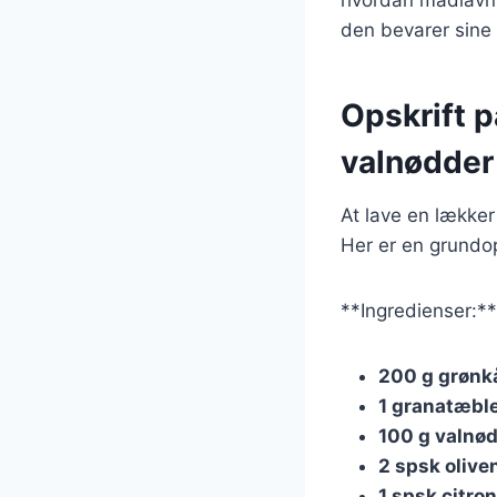
den bevarer sine 
Opskrift 
valnødder
At lave en lækker
Her er en grundop
**Ingredienser:**
200 g grønk
1 granatæbl
100 g valnø
2 spsk olive
1 spsk citro