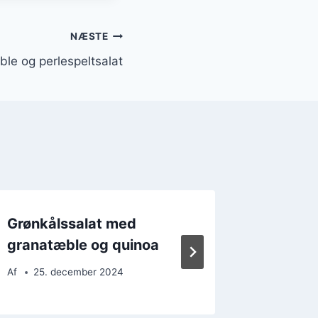
NÆSTE
le og perlespeltsalat
Grønkålssalat med
Grønkål
granatæble og quinoa
og hvid
Af
25. december 2024
Af
28. 