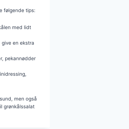
e følgende tips:
kålen med lidt
n give en ekstra
er, pekannødder
inidressing,
r sund, men også
l grønkålssalat