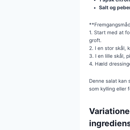
Salt og pebe
**Fremgangsmåd
1. Start med at 
groft.
2. I en stor skål
3. I en lille skål
4. Hæld dressinge
Denne salat kan s
som kylling eller 
Variatione
ingredien