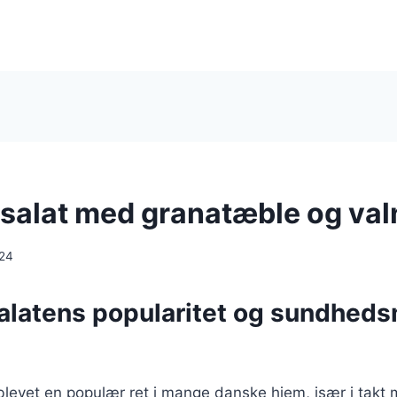
salat med granatæble og va
024
alatens popularitet og sundhed
blevet en populær ret i mange danske hjem, især i takt