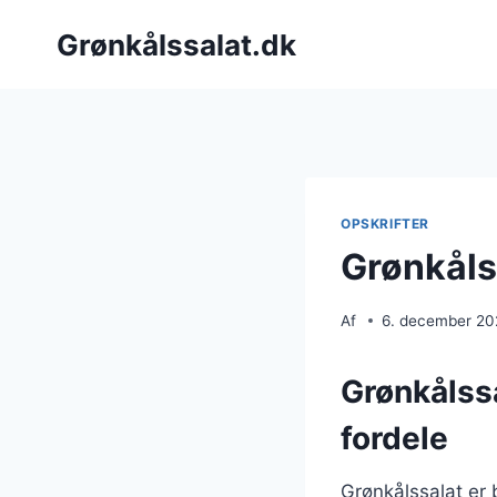
Fortsæt
Grønkålssalat.dk
til
indhold
OPSKRIFTER
Grønkåls
Af
6. december 2
Grønkålss
fordele
Grønkålssalat er 