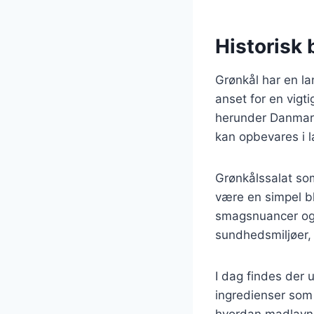
Historisk 
Grønkål har en la
anset for en vigt
herunder Danmark.
kan opbevares i 
Grønkålssalat som 
være en simpel bl
smagsnuancer og t
sundhedsmiljøer, 
I dag findes der u
ingredienser som 
hvordan madlavni