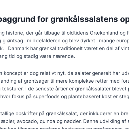
baggrund for grønkålssalatens o
ng historie, der går tilbage til oldtidens Grækenland og
ig grøntsag i middelalderen og blev dyrket i mange euro
 I Danmark har grønkål traditionelt været en del af vin
lang tid og stadig være nærende.
koncept er dog relativt nyt, da salater generelt har udvi
anding af grøntsager til mere komplekse retter med fors
eksturer. I de seneste årtier er grønkålssalater blevet
hvor fokus på superfoods og plantebaseret kost er steg
tallige opskrifter på grønkålssalat, der inkluderer en bre
æbler, avocado, quinoa og nødder. Denne udvikling af s
ng kan tilpasses moderne kostvaner og præferencer, s