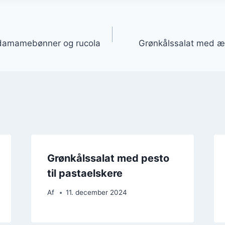
gation
damamebønner og rucola
Grønkålssalat med æb
Grønkålssalat med pesto
til pastaelskere
Af
11. december 2024