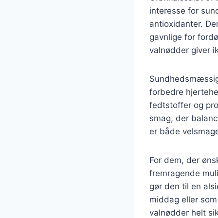
interesse for sun
antioxidanter. De
gavnlige for for
valnødder giver 
Sundhedsmæssige 
forbedre hjertehe
fedtstoffer og p
smag, der balanc
er både velsmag
For dem, der ønsk
fremragende mulig
gør den til en als
middag eller som 
valnødder helt si