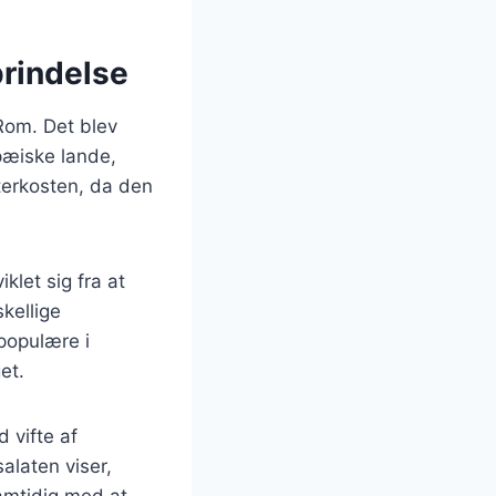
prindelse
 Rom. Det blev
pæiske lande,
terkosten, da den
klet sig fra at
kellige
 populære i
et.
d vifte af
alaten viser,
amtidig med at