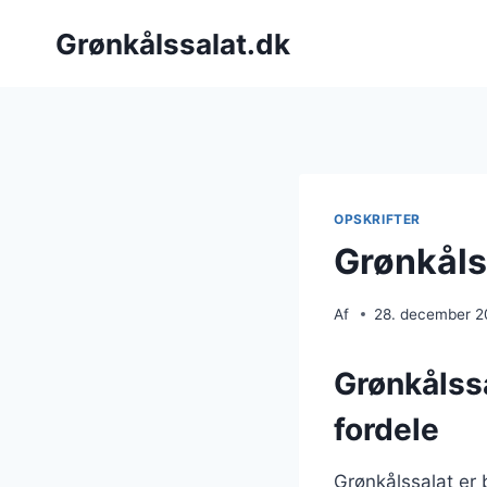
Fortsæt
Grønkålssalat.dk
til
indhold
OPSKRIFTER
Grønkåls
Af
28. december 
Grønkålss
fordele
Grønkålssalat er 