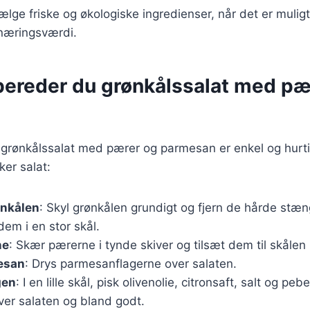
vælge friske og økologiske ingredienser, når det er muligt
næringsværdi.
bereder du grønkålssalat med pæ
grønkålssalat med pærer og parmesan er enkel og hurtig
ker salat:
ønkålen
: Skyl grønkålen grundigt og fjern de hårde stæ
dem i en stor skål.
ne
: Skær pærerne i tynde skiver og tilsæt dem til skålen
esan
: Drys parmesanflagerne over salaten.
gen
: I en lille skål, pisk olivenolie, citronsaft, salt og 
ver salaten og bland godt.