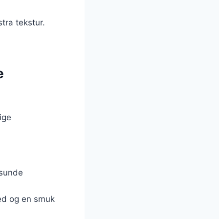
tra tekstur.
e
ige
 sunde
ed og en smuk