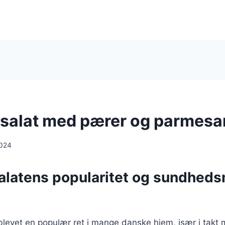
salat med pærer og parmesa
2024
alatens popularitet og sundhed
blevet en populær ret i mange danske hjem, især i takt