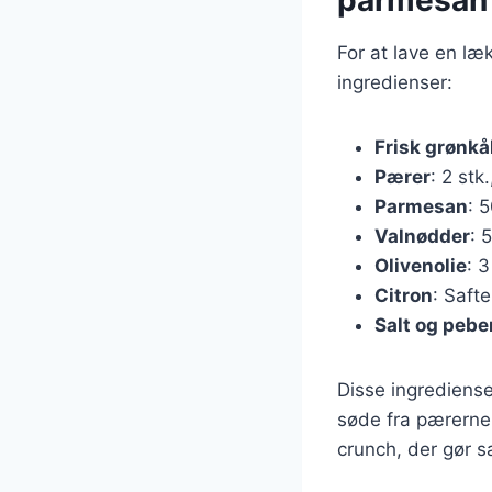
For at lave en l
ingredienser:
Frisk grønkå
Pærer
: 2 stk
Parmesan
: 5
Valnødder
: 
Olivenolie
: 3
Citron
: Safte
Salt og pebe
Disse ingrediens
søde fra pærerne 
crunch, der gør s