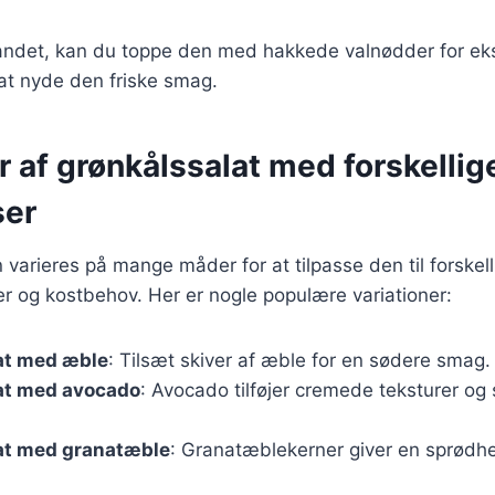
landet, kan du toppe den med hakkede valnødder for eks
 at nyde den friske smag.
r af grønkålssalat med forskellig
ser
 varieres på mange måder for at tilpasse den til forskell
 og kostbehov. Her er nogle populære variationer:
at med æble
: Tilsæt skiver af æble for en sødere smag.
at med avocado
: Avocado tilføjer cremede teksturer og
at med granatæble
: Granatæblekerner giver en sprødh