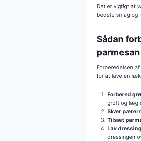
Det er vigtigt at 
bedste smag og 
Sådan for
parmesan
Forberedelsen af 
for at lave en læk
Forbered gr
groft og læg 
Skær pærer
Tilsæt parm
Lav dressin
dressingen o