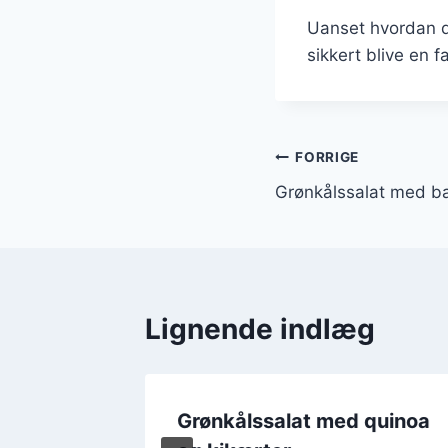
Uanset hvordan d
sikkert blive en fa
Indlægsnavi
FORRIGE
Grønkålssalat med ba
Lignende indlæg
hvidløg
Grønkålssalat med quinoa