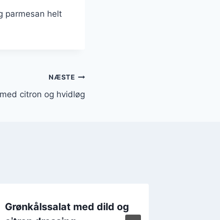
g parmesan helt
NÆSTE
med citron og hvidløg
Grønkålssalat med dild og
Grønkå