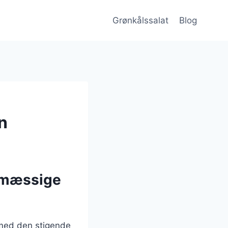
Grønkålssalat
Blog
n
smæssige
 med den stigende