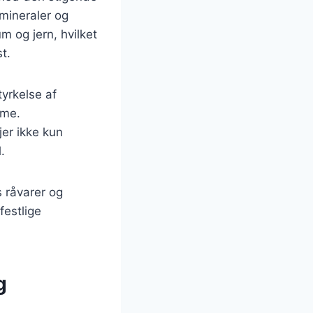
 mineraler og
m og jern, hvilket
t.
yrkelse af
mme.
er ikke kun
.
s råvarer og
festlige
g