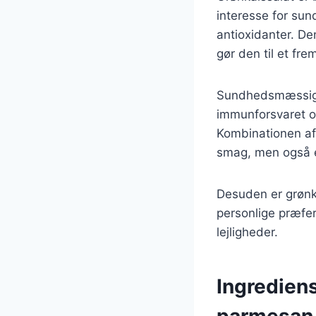
interesse for sun
antioxidanter. De
gør den til et fr
Sundhedsmæssige f
immunforsvaret og
Kombinationen af
smag, men også ek
Desuden er grønkå
personlige præfere
lejligheder.
Ingrediens
parmesan