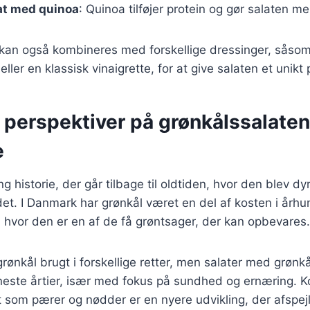
at med quinoa
: Quinoa tilføjer protein og gør salaten 
r kan også kombineres med forskellige dressinger, såso
ler en klassisk vinaigrette, for at give salaten et unikt
 perspektiver på grønkålssalate
e
g historie, der går tilbage til oldtiden, hvor den blev dyr
. I Danmark har grønkål været en del af kosten i århun
 hvor den er en af de få grøntsager, der kan opbevares.
grønkål brugt i forskellige retter, men salater med grønk
neste årtier, især med fokus på sundhed og ernæring. 
t som pærer og nødder er en nyere udvikling, der afspe