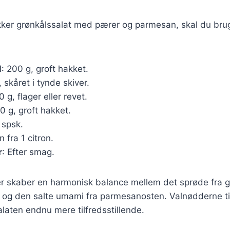
ækker grønkålssalat med pærer og parmesan, skal du bru
l
: 200 g, groft hakket.
., skåret i tynde skiver.
0 g, flager eller revet.
50 g, groft hakket.
 spsk.
n fra 1 citron.
r
: Efter smag.
er skaber en harmonisk balance mellem det sprøde fra g
og den salte umami fra parmesanosten. Valnødderne tilf
alaten endnu mere tilfredsstillende.