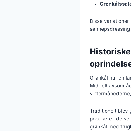
Grønkålssal
Disse variatione
sennepsdressing el
Historiske
oprindels
Grønkål har en lan
Middelhavsområdet
vintermånederne,
Traditionelt blev 
populære i de se
grønkål med frug