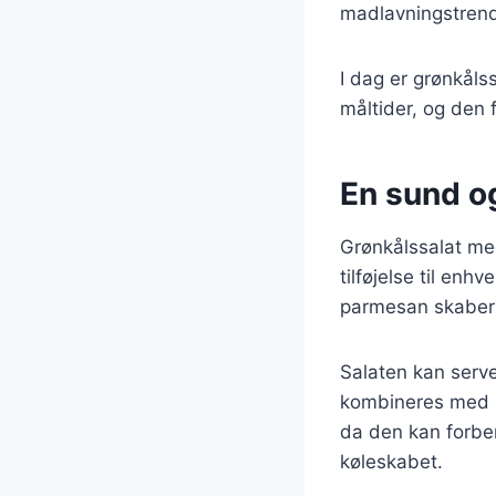
madlavningstren
I dag er grønkål
måltider, og den 
En sund og
Grønkålssalat me
tilføjelse til enh
parmesan skaber 
Salaten kan serve
kombineres med pro
da den kan forber
køleskabet.