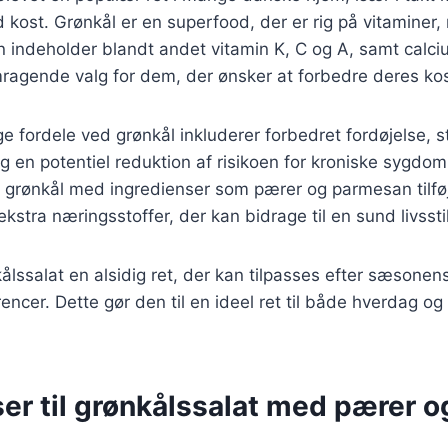
d kost. Grønkål er en superfood, der er rig på vitaminer,
n indeholder blandt andet vitamin K, C og A, samt calciu
emragende valg for dem, der ønsker at forbedre deres kos
ordele ved grønkål inkluderer forbedret fordøjelse, st
 en potentiel reduktion af risikoen for kroniske sygdo
 grønkål med ingredienser som pærer og parmesan tilføj
stra næringsstoffer, der kan bidrage til en sund livsstil
lssalat en alsidig ret, der kan tilpasses efter sæsonen
ncer. Dette gør den til en ideel ret til både hverdag og 
er til grønkålssalat med pærer o