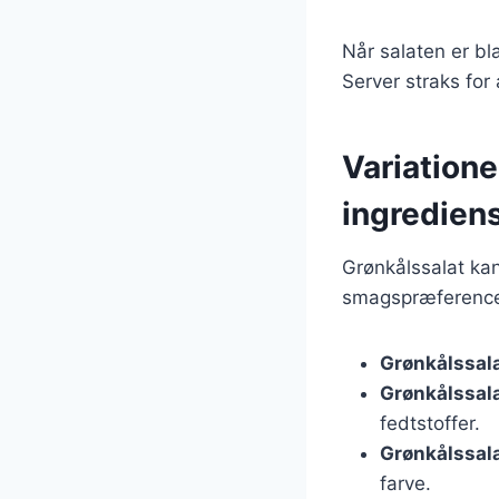
Når salaten er b
Server straks for
Variatione
ingredien
Grønkålssalat kan
smagspræferencer
Grønkålssal
Grønkålssal
fedtstoffer.
Grønkålssal
farve.