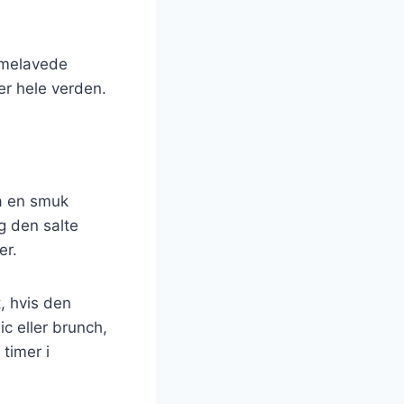
mmelavede
er hele verden.
å en smuk
og den salte
er.
, hvis den
ic eller brunch,
timer i