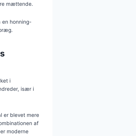
mere mættende.
m en honning-
 præg.
ns
ket i
dreder, især i
ål er blevet mere
Kombinationen af
jler moderne