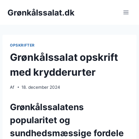
Fortsæt
Grønkålssalat.dk
til
indhold
OPSKRIFTER
Grønkålssalat opskrift
med krydderurter
Af
18. december 2024
Grønkålssalatens
popularitet og
sundhedsmæssige fordele