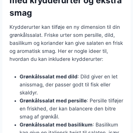
med krydderurter og ekstra
smag
Krydderurter kan tilføje en ny dimension til din
grønkålssalat. Friske urter som persille, dild,
basilikum og koriander kan give salaten en frisk
og aromatisk smag. Her er nogle ideer til,
hvordan du kan inkludere krydderurter:
Grønkålssalat med dild
: Dild giver en let
anissmag, der passer godt til fisk eller
skaldyr.
Grønkålssalat med persille
: Persille tilføjer
en friskhed, der kan balancere den bitre
smag af grønkål.
Grønkålssalat med basilikum
: Basilikum
kan give en italiensk twist til salaten, især