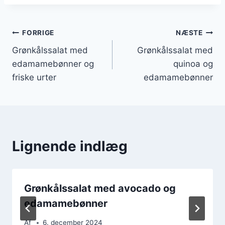
Indlægsnavigation
FORRIGE
NÆSTE
Grønkålssalat med
Grønkålssalat med
edamamebønner og
quinoa og
friske urter
edamamebønner
Lignende indlæg
Grønkålssalat med avocado og
edamamebønner
Af
6. december 2024