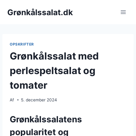
Fortsæt
Grønkålssalat.dk
til
indhold
OPSKRIFTER
Grønkålssalat med
perlespeltsalat og
tomater
Af
5. december 2024
Grønkålssalatens
popularitet og