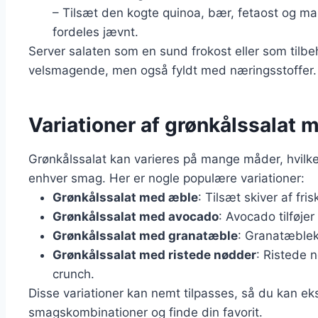
– Tilsæt den kogte quinoa, bær, fetaost og man
fordeles jævnt.
Server salaten som en sund frokost eller som tilbe
velsmagende, men også fyldt med næringsstoffer.
Variationer af grønkålssalat 
Grønkålssalat kan varieres på mange måder, hvilket 
enhver smag. Her er nogle populære variationer:
Grønkålssalat med æble
: Tilsæt skiver af fr
Grønkålssalat med avocado
: Avocado tilføje
Grønkålssalat med granatæble
: Granatæblek
Grønkålssalat med ristede nødder
: Ristede 
crunch.
Disse variationer kan nemt tilpasses, så du kan e
smagskombinationer og finde din favorit.