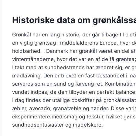
Historiske data om grønkålss
Grønkål har en lang historie, der går tilbage til o
en vigtig grøntsag i middelalderens Europa, hvor d
holdbarhed. I Danmark har grønkål været en del af 
vintermånederne, hvor det var en af de få grøntsa
I takt med at sundhedstrends har ændret sig, er 
madlavning. Den er blevet en fast bestanddel i ma
serveres som en sund og farverig ret. Kombinatio
vundet indpas, da den tilbyder en perfekt balanc
I dag findes der utallige opskrifter på grønkålssala
æbler, avocado, granatæble og nødder. Disse variat
eksperimentere med smag og tekstur, hvilket gør sa
sundhedsentusiaster og madelskere.