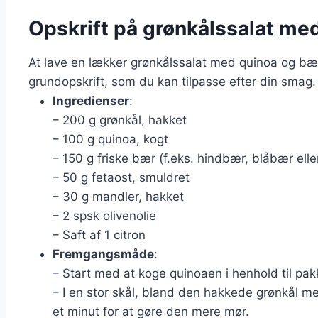
Opskrift på grønkålssalat me
At lave en lækker grønkålssalat med quinoa og bær
grundopskrift, som du kan tilpasse efter din smag.
Ingredienser
:
– 200 g grønkål, hakket
– 100 g quinoa, kogt
– 150 g friske bær (f.eks. hindbær, blåbær elle
– 50 g fetaost, smuldret
– 30 g mandler, hakket
– 2 spsk olivenolie
– Saft af 1 citron
Fremgangsmåde
:
– Start med at koge quinoaen i henhold til pak
– I en stor skål, bland den hakkede grønkål me
et minut for at gøre den mere mør.