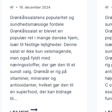
Af
19. december 2024
Af
Grønkålssalatens popularitet og
Grø
sundhedsmæssige fordele
su
Grønkålssalat er blevet en
Grø
populær ret i mange danske hjem,
pop
især til festlige lejligheder. Denne
isæ
salat er ikke kun velsmagende,
sun
men også fyldt med
Grø
næringsstoffer, der gør den til et
rig
sundt valg. Grønkål er rig på
ant
vitaminer, mineraler og
høj
antioxidanter, hvilket gør den til
C o
en superfood, der kan bidrage
ess
til…
fun
GRØNKÅLSSALAT
LÆS MERE
LÆ