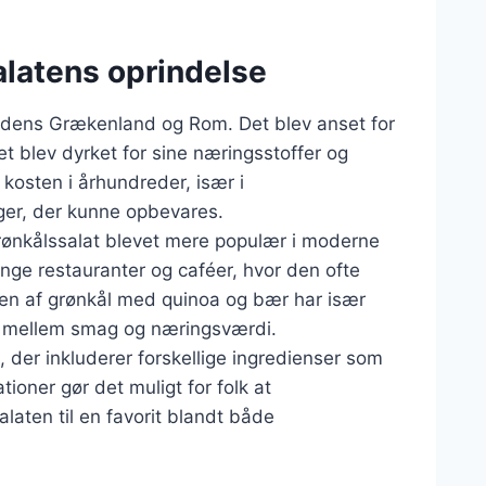
alatens oprindelse
ldtidens Grækenland og Rom. Det blev anset for
et blev dyrket for sine næringsstoffer og
kosten i århundreder, især i
ger, der kunne opbevares.
grønkålssalat blevet mere populær i moderne
nge restauranter og caféer, hvor den ofte
nen af grønkål med quinoa og bær har især
e mellem smag og næringsværdi.
t, der inkluderer forskellige ingredienser som
ioner gør det muligt for folk at
laten til en favorit blandt både