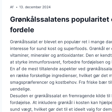
Af
13. december 2024
Grønkålssalatens popularite
fordele
Grønkålssalat er blevet en populær ret i mange da
interesse for sund kost og superfoods. Grønkål er 
vitaminer, mineraler og antioxidanter. Den er ken
at styrke immunforsvaret, forbedre fordøjelsen og 
En af de mest tiltalende aspekter ved grønkålssal
en række forskellige ingredienser, hvilket gør det mu
smagspræferencer og kostbehov. Fra friske bær ti
uendelige.
Desuden er grønkålssalat en fremragende kilde til 
fordøjelse. At inkludere grønkål i kosten kan hjæ
sund vægt, hvilket gør det til et ideelt valg for de