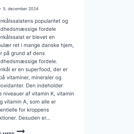
5. december 2024
nkålssalatens popularitet og
ndhedsmæssige fordele
nkålssalat er blevet en
ulær ret i mange danske hjem,
r på grund af dens
dhedsmæssige fordele.
nkål er en superfood, der er
 på vitaminer, mineraler og
ioxidanter. Den indeholder
e niveauer af vitamin K, vitamin
g vitamin A, som alle er
entielle for kroppens
ktioner. Desuden er…
GRØNKÅLSSALAT
S MERE