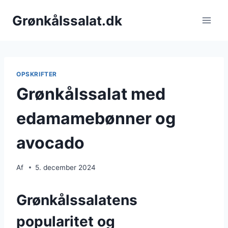
Fortsæt
Grønkålssalat.dk
til
indhold
OPSKRIFTER
Grønkålssalat med
edamamebønner og
avocado
Af
5. december 2024
Grønkålssalatens
popularitet og