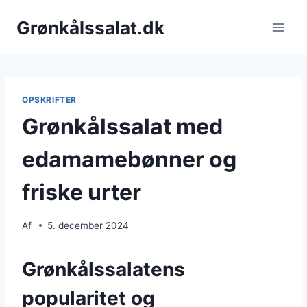
Fortsæt
Grønkålssalat.dk
til
indhold
OPSKRIFTER
Grønkålssalat med
edamamebønner og
friske urter
Af
5. december 2024
Grønkålssalatens
popularitet og