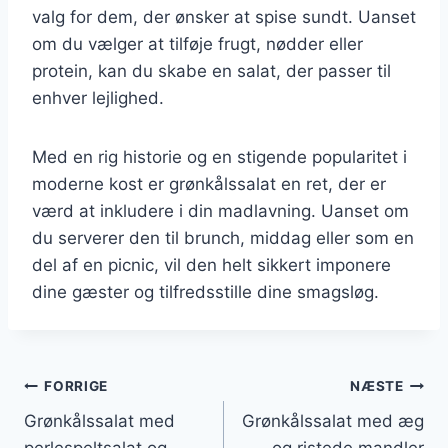
valg for dem, der ønsker at spise sundt. Uanset
om du vælger at tilføje frugt, nødder eller
protein, kan du skabe en salat, der passer til
enhver lejlighed.
Med en rig historie og en stigende popularitet i
moderne kost er grønkålssalat en ret, der er
værd at inkludere i din madlavning. Uanset om
du serverer den til brunch, middag eller som en
del af en picnic, vil den helt sikkert imponere
dine gæster og tilfredsstille dine smagsløg.
Indlægsnavigation
FORRIGE
NÆSTE
Grønkålssalat med
Grønkålssalat med æg
perlespeltsalat og
og ristede mandler