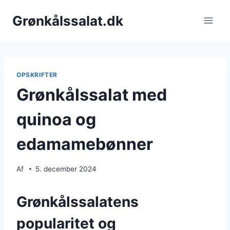
Fortsæt
Grønkålssalat.dk
til
indhold
OPSKRIFTER
Grønkålssalat med
quinoa og
edamamebønner
Af
5. december 2024
Grønkålssalatens
popularitet og