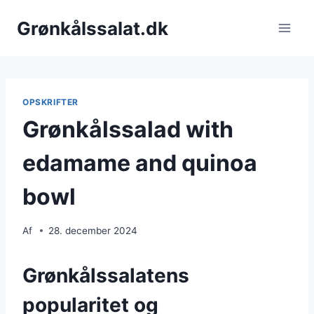
Fortsæt
Grønkålssalat.dk
til
indhold
OPSKRIFTER
Grønkålssalad with
edamame and quinoa
bowl
Af
28. december 2024
Grønkålssalatens
popularitet og