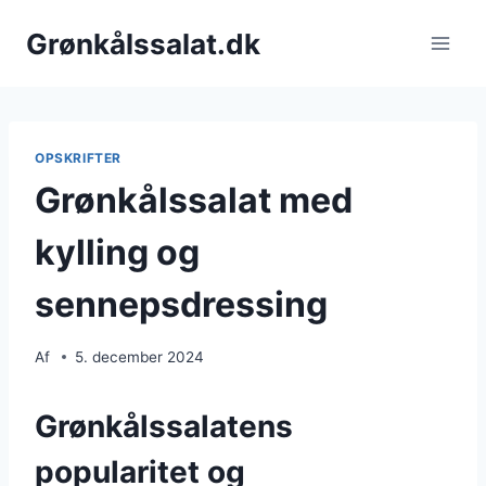
Fortsæt
Grønkålssalat.dk
til
indhold
OPSKRIFTER
Grønkålssalat med
kylling og
sennepsdressing
Af
5. december 2024
Grønkålssalatens
popularitet og