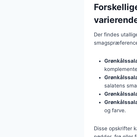
Forskellig
varierend
Der findes utallig
smagspræferencer
Grønkålssal
komplementer
Grønkålssal
salatens sma
Grønkålssal
Grønkålssal
og farve.
Disse opskrifter 
nødder, frø eller 