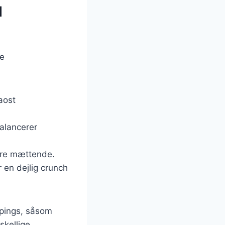
d
ge
aost
balancerer
mere mættende.
 en dejlig crunch
ppings, såsom
skellige