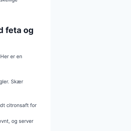
d feta og
 Her er en
gler. Skær
dt citronsaft for
ævnt, og server