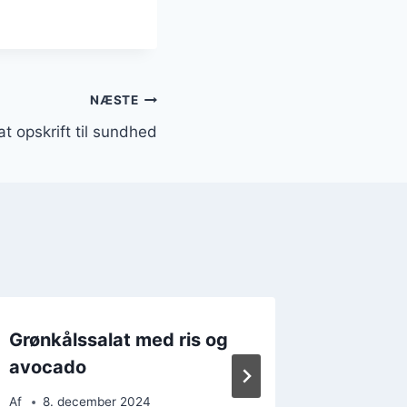
NÆSTE
t opskrift til sundhed
Grønkålssalat med ris og
Grønkål
avocado
med ro
Af
8. december 2024
Af
19. 