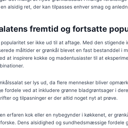
l en alsidig ret, der kan tilpasses enhver smag og anledn
latens fremtid og fortsatte popu
popularitet ser ikke ud til at aftage. Med den stigende 
erede måltider er grønkål blevet en fast bestanddel i 
ed at inspirere kokke og madentusiaster til at eksperi
binationer.
ønkålssalat ser lys ud, da flere mennesker bliver opm
fordele ved at inkludere grønne bladgrøntsager i der
rifter og tilpasninger er der altid noget nyt at prøve.
n erfaren kok eller en nybegynder i køkkenet, er grønkå
dforske. Dens alsidighed og sundhedsmæssige fordele gø