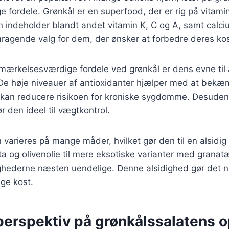
ordele. Grønkål er en superfood, der er rig på vitamin
n indeholder blandt andet vitamin K, C og A, samt calciu
emragende valg for dem, der ønsker at forbedre deres kos
ærkelsesværdige fordele ved grønkål er dens evne til a
De høje niveauer af antioxidanter hjælper med at bekæm
t kan reducere risikoen for kroniske sygdomme. Desuden 
ør den ideel til vægtkontrol.
 varieres på mange måder, hvilket gør den til en alsidig 
ta og olivenolie til mere eksotiske varianter med granatæ
ghederne næsten uendelige. Denne alsidighed gør det n
ige kost.
perspektiv på grønkålssalatens 