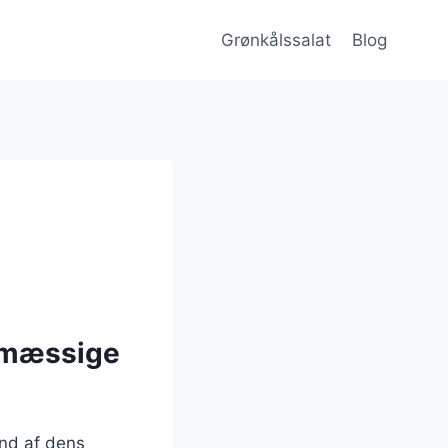
Grønkålssalat
Blog
smæssige
und af dens