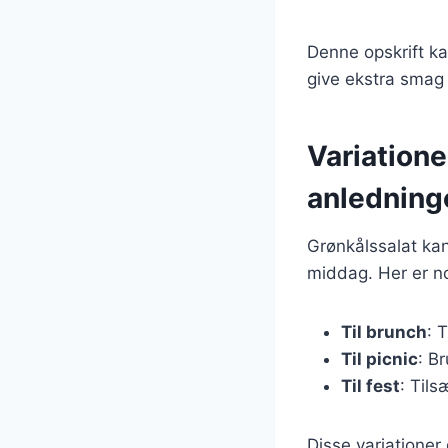
Denne opskrift ka
give ekstra smag 
Variationer
anledning
Grønkålssalat kan t
middag. Her er nog
Til brunch
: 
Til picnic
: B
Til fest
: Tils
Disse variationer