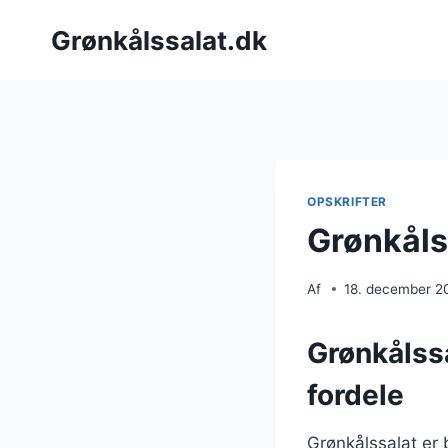
Fortsæt
Grønkålssalat.dk
til
indhold
OPSKRIFTER
Grønkåls
Af
18. december 2
Grønkålss
fordele
Grønkålssalat er