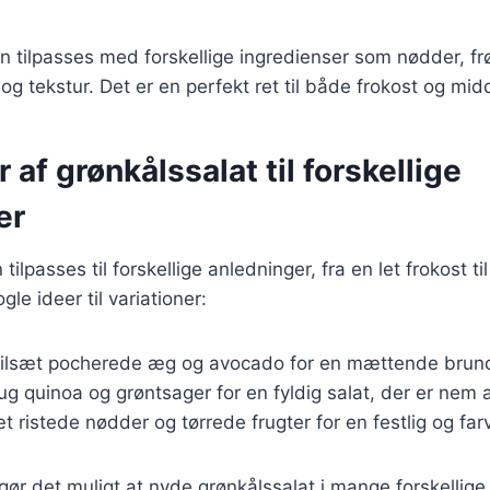
n tilpasses med forskellige ingredienser som nødder, frø 
og tekstur. Det er en perfekt ret til både frokost og mid
 af grønkålssalat til forskellige
er
ilpasses til forskellige anledninger, fra en let frokost til
le ideer til variationer:
Tilsæt pocherede æg og avocado for en mættende brunc
rug quinoa og grøntsager for en fyldig salat, der er nem 
æt ristede nødder og tørrede frugter for en festlig og farv
 gør det muligt at nyde grønkålssalat i mange forskell