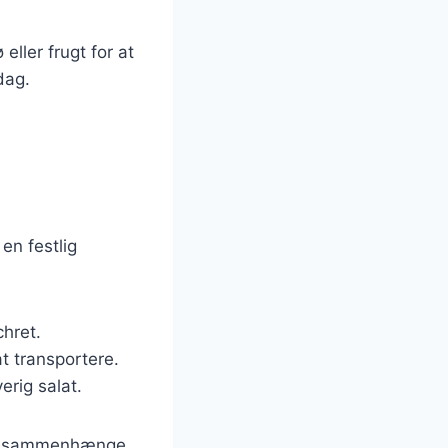
eller frugt for at
dag.
 en festlig
hret.
at transportere.
erig salat.
ige sammenhænge,