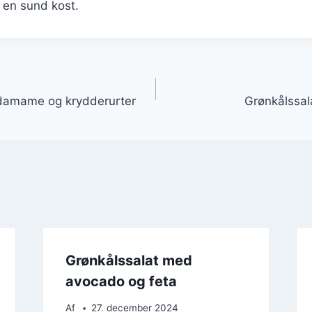
 en sund kost.
gation
damame og krydderurter
Grønkålssala
Grønkålssalat med
avocado og feta
Af
27. december 2024