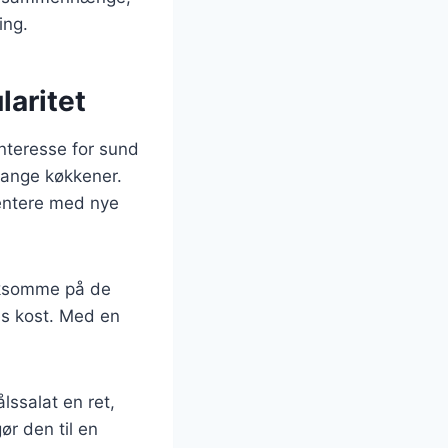
ing.
laritet
interesse for sund
mange køkkener.
mentere med nye
ærksomme på de
es kost. Med en
lssalat en ret,
r den til en