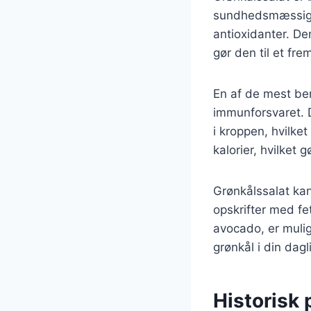
sundhedsmæssige f
antioxidanter. De
gør den til et fr
En af de mest bem
immunforsvaret. 
i kroppen, hvilke
kalorier, hvilket g
Grønkålssalat kan
opskrifter med fe
avocado, er muli
grønkål i din dagl
Historisk 