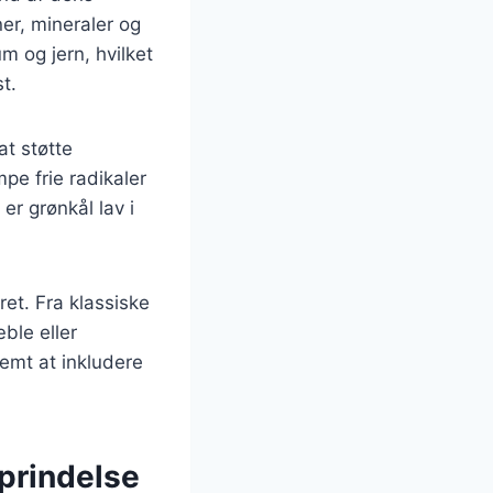
er, mineraler og
m og jern, hvilket
t.
t støtte
pe frie radikaler
er grønkål lav i
ret. Fra klassiske
ble eller
emt at inkludere
oprindelse