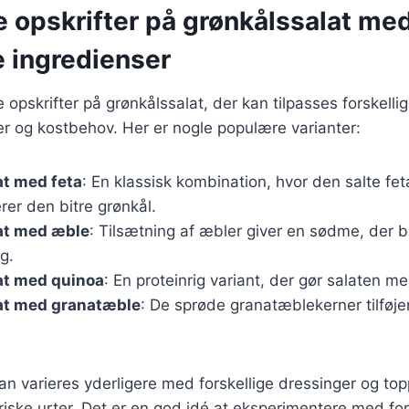
e opskrifter på grønkålssalat me
e ingredienser
e opskrifter på grønkålssalat, der kan tilpasses forskelli
 og kostbehov. Her er nogle populære varianter:
at med feta
: En klassisk kombination, hvor den salte fet
er den bitre grønkål.
at med æble
: Tilsætning af æbler giver en sødme, der 
g.
at med quinoa
: En proteinrig variant, der gør salaten 
at med granatæble
: De sprøde granatæblekerner tilføjer
kan varieres yderligere med forskellige dressinger og to
friske urter. Det er en god idé at eksperimentere med for