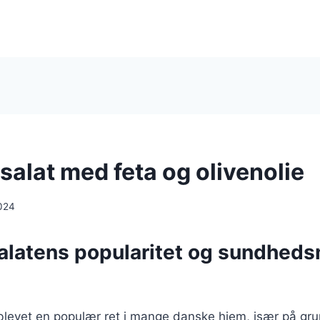
salat med feta og olivenolie
024
alatens popularitet og sundhed
 blevet en populær ret i mange danske hjem, især på gr