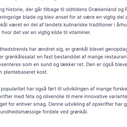
ng historie, der går tilbage til oldtidens Grækenland og
ringsrige blade og blev anset for at være en vigtig del a
ål været en del af landets kulinariske traditioner i århu
vor det var en vigtig kilde til vitaminer.
ndhedstrends har ændret sig, er grønkål blevet genopda
er grønkålssalat en fast bestanddel af mange restaurant
æsenteres som en sund og lækker ret. Den er også blev
n plantebaseret kost.
opularitet har også ført til udviklingen af mange forskel
krifter med feta og olivenolie til mere innovative varian
get for enhver smag. Denne udvikling af opskrifter har gj
 sundhedsmæssige fordele ved grønkål.