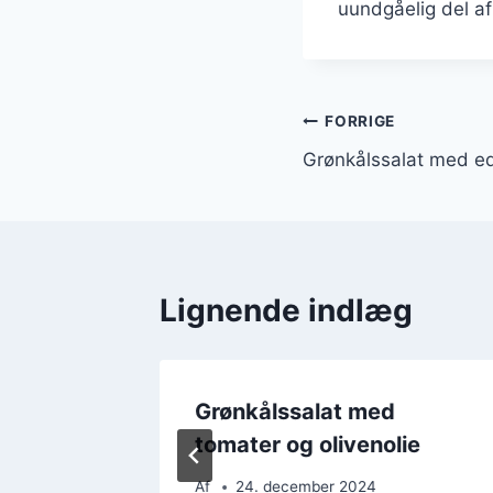
uundgåelig del af
Indlægsnavi
FORRIGE
Grønkålssalat med e
Lignende indlæg
 æble
Grønkålssalat med
tomater og olivenolie
Af
24. december 2024