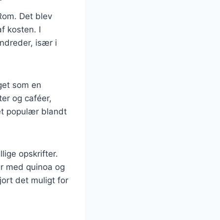
 Rom. Det blev
f kosten. I
ndreder, især i
get som en
er og caféer,
et populær blandt
lige opskrifter.
ter med quinoa og
ort det muligt for