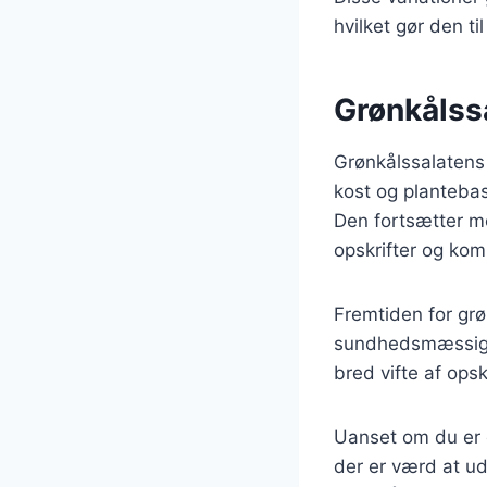
hvilket gør den ti
Grønkålssa
Grønkålssalatens 
kost og plantebas
Den fortsætter m
opskrifter og kom
Fremtiden for gr
sundhedsmæssige 
bred vifte af opsk
Uanset om du er e
der er værd at u