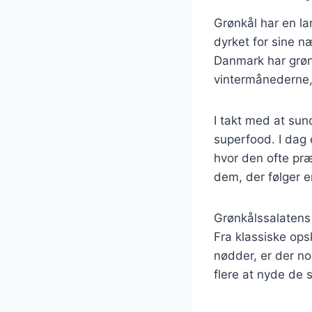
Grønkål har en la
dyrket for sine næ
Danmark har grønk
vintermånederne, h
I takt med at su
superfood. I dag 
hvor den ofte pr
dem, der følger e
Grønkålssalatens p
Fra klassiske ops
nødder, er der no
flere at nyde de