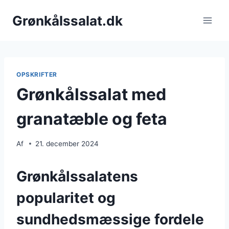
Fortsæt
Grønkålssalat.dk
til
indhold
OPSKRIFTER
Grønkålssalat med
granatæble og feta
Af
21. december 2024
Grønkålssalatens
popularitet og
sundhedsmæssige fordele