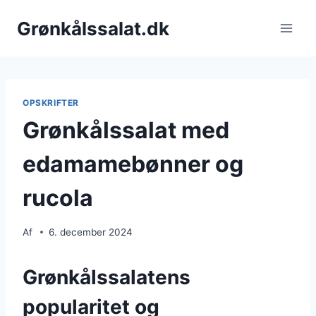
Fortsæt
Grønkålssalat.dk
til
indhold
OPSKRIFTER
Grønkålssalat med
edamamebønner og
rucola
Af
6. december 2024
Grønkålssalatens
popularitet og