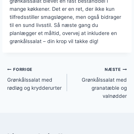
grønkålssalat blevet en fast bestanddel i
mange køkkener. Det er en ret, der ikke kun
tilfredsstiller smagsløgene, men også bidrager
til en sund livsstil. Så næste gang du
planlægger et måltid, overvej at inkludere en
grønkålssalat – din krop vil takke dig!
Indlægsnavigation
FORRIGE
NÆSTE
Grønkålssalat med
Grønkålssalat med
rødløg og krydderurter
granatæble og
valnødder