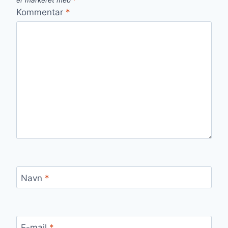
er markeret med
*
Kommentar
*
Navn
*
E-mail
*