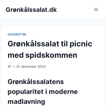
Fortsæt
Grønkålssalat.dk
til
indhold
OPSKRIFTER
Grønkålssalat til picnic
med spidskommen
Af
21. december 2024
Grønkålssalatens
popularitet i moderne
madlavning