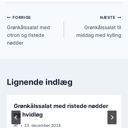
Indlægsnavigation
FORRIGE
NÆSTE
Grønkålssalat med
Grønkålssalat til
citron og ristede
middag med kylling
nødder
Lignende indlæg
Grønkålssalat med ristede nødder
og hvidløg
Af
23. december 2024