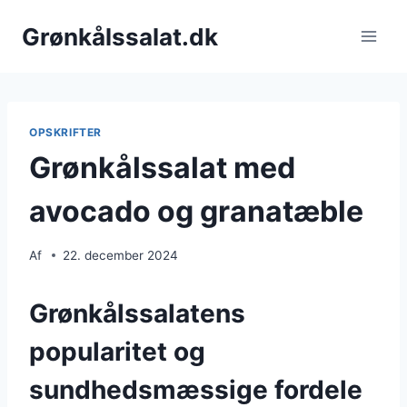
Fortsæt
Grønkålssalat.dk
til
indhold
OPSKRIFTER
Grønkålssalat med
avocado og granatæble
Af
22. december 2024
Grønkålssalatens
popularitet og
sundhedsmæssige fordele