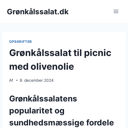
Fortsæt
Grønkålssalat.dk
til
indhold
OPSKRIFTER
Grønkålssalat til picnic
med olivenolie
Af
8. december 2024
Grønkålssalatens
popularitet og
sundhedsmæssige fordele