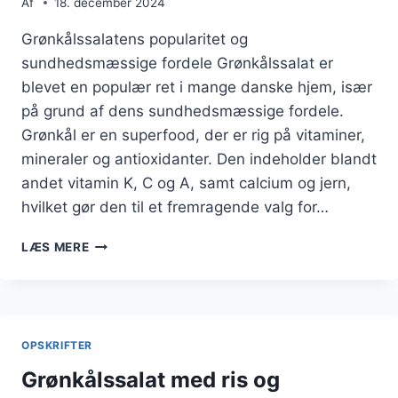
Af
18. december 2024
Grønkålssalatens popularitet og
sundhedsmæssige fordele Grønkålssalat er
blevet en populær ret i mange danske hjem, især
på grund af dens sundhedsmæssige fordele.
Grønkål er en superfood, der er rig på vitaminer,
mineraler og antioxidanter. Den indeholder blandt
andet vitamin K, C og A, samt calcium og jern,
hvilket gør den til et fremragende valg for…
GRØNKÅLSSALAT
LÆS MERE
MED
RIS,
AVOCADO
OG
SESAMFRØ
OPSKRIFTER
Grønkålssalat med ris og