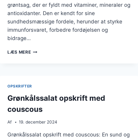
grøntsag, der er fyldt med vitaminer, mineraler og
antioxidanter. Den er kendt for sine
sundhedsmæssige fordele, herunder at styrke
immunforsvaret, forbedre fordøjelsen og
bidrage…
GRØNKÅLSSALAT
LÆS MERE
MED
QUINOA
OG
EDAMAME
OPSKRIFTER
Grønkålssalat opskrift med
couscous
Af
19. december 2024
Grønkålssalat opskrift med couscous: En sund og