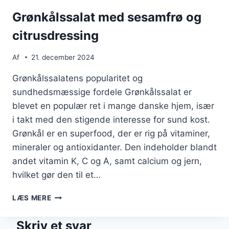
Grønkålssalat med sesamfrø og
citrusdressing
Af
21. december 2024
Grønkålssalatens popularitet og
sundhedsmæssige fordele Grønkålssalat er
blevet en populær ret i mange danske hjem, især
i takt med den stigende interesse for sund kost.
Grønkål er en superfood, der er rig på vitaminer,
mineraler og antioxidanter. Den indeholder blandt
andet vitamin K, C og A, samt calcium og jern,
hvilket gør den til et…
GRØNKÅLSSALAT
LÆS MERE
MED
SESAMFRØ
Skriv et svar
OG