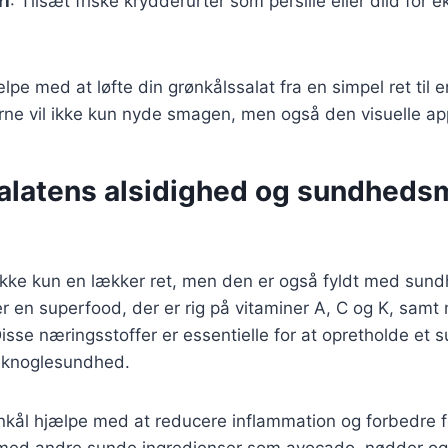
ri
: Tilsæt friske krydderurter som persille eller dild for
lpe med at løfte din grønkålssalat fra en simpel ret til en
ne vil ikke kun nyde smagen, men også den visuelle ap
alatens alsidighed og sundhed
 ikke kun en lækker ret, men den er også fyldt med su
er en superfood, der er rig på vitaminer A, C og K, samt
Disse næringsstoffer er essentielle for at opretholde et 
knoglesundhed.
kål hjælpe med at reducere inflammation og forbedre f
ed andre sunde ingredienser som avocado, nødder og f