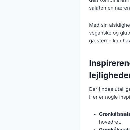
salaten en næren
Med sin alsidighe
veganske og gluten
gæsterne kan hav
Inspireren
lejlighede
Der findes utallig
Her er nogle insp
Grønkålssal
hovedret.
Grønkålssal