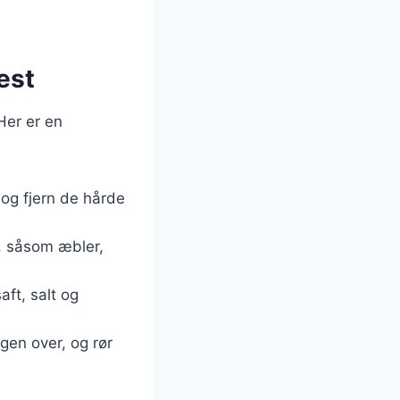
est
 Her er en
 og fjern de hårde
r, såsom æbler,
aft, salt og
ngen over, og rør