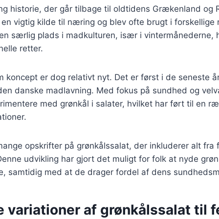
ng historie, der går tilbage til oldtidens Grækenland og
en vigtig kilde til næring og blev ofte brugt i forskellige
en særlig plads i madkulturen, især i vintermånederne, 
elle retter.
koncept er dog relativt nyt. Det er først i de seneste årt
 den danske madlavning. Med fokus på sundhed og vel
mentere med grønkål i salater, hvilket har ført til en ræ
ationer.
ange opskrifter på grønkålssalat, der inkluderer alt fra fr
enne udvikling har gjort det muligt for folk at nyde grø
 samtidig med at de drager fordel af dens sundhedsm
 variationer af grønkålssalat til f