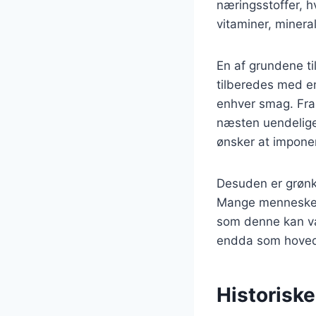
næringsstoffer, hvi
vitaminer, mineral
En af grundene ti
tilberedes med en 
enhver smag. Fra 
næsten uendelige.
ønsker at impon
Desuden er grønkå
Mange mennesker 
som denne kan vær
endda som hovedret
Historiske