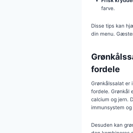
Frisk krydde
farve.
Disse tips kan hjæ
din menu. Gæster
Grønkålss
fordele
Grønkålssalat er
fordele. Grønkål 
calcium og jern. 
immunsystem og 
Desuden kan grøn
den kombineres m