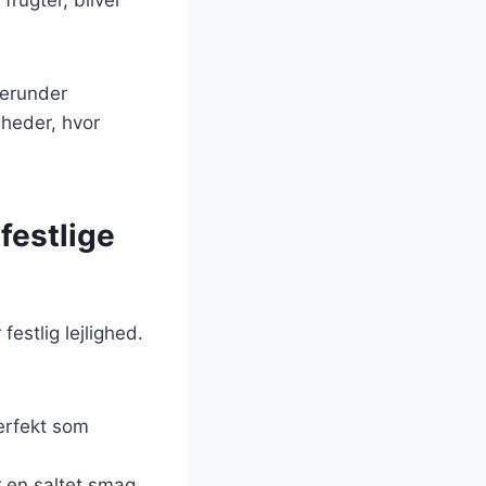
herunder
igheder, hvor
 festlige
festlig lejlighed.
perfekt som
r en saltet smag