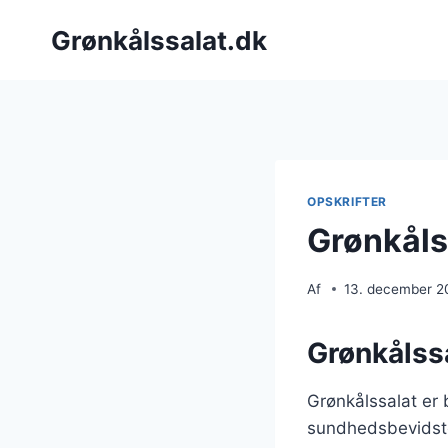
Fortsæt
Grønkålssalat.dk
til
indhold
OPSKRIFTER
Grønkålss
Af
13. december 2
Grønkålss
Grønkålssalat er 
sundhedsbevidste