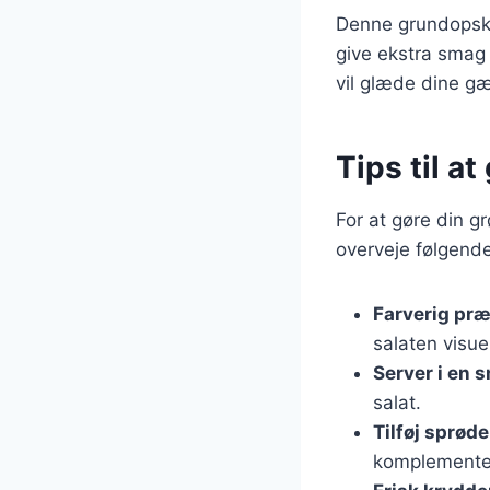
Denne grundopskri
give ekstra smag 
vil glæde dine gæ
Tips til a
For at gøre din g
overveje følgende
Farverig pr
salaten visuel
Server i en 
salat.
Tilføj sprød
komplementer