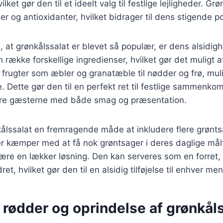
lket gør den til et ideelt valg til festlige lejligheder. Grø
er og antioxidanter, hvilket bidrager til dens stigende po
l, at grønkålssalat er blevet så populær, er dens alsidi
række forskellige ingredienser, hvilket gør det muligt at
frugter som æbler og granatæble til nødder og frø, mul
 Dette gør den til en perfekt ret til festlige sammenko
ere gæsterne med både smag og præsentation.
lssalat en fremragende måde at inkludere flere grøntsa
kæmper med at få nok grøntsager i deres daglige målti
e en lækker løsning. Den kan serveres som en forret, t
, hvilket gør den til en alsidig tilføjelse til enhver men
 rødder og oprindelse af grønkål