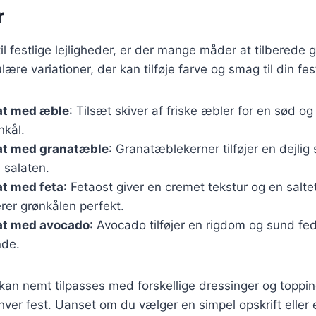
r
l festlige lejligheder, er der mange måder at tilberede g
lære variationer, der kan tilføje farve og smag til din f
at med æble
: Tilsæt skiver af friske æbler for en sød og
nkål.
at med granatæble
: Granatæblekerner tilføjer en dejlig
l salaten.
at med feta
: Fetaost giver en cremet tekstur og en salt
er grønkålen perfekt.
at med avocado
: Avocado tilføjer en rigdom og sund fed
de.
 kan nemt tilpasses med forskellige dressinger og topping
nhver fest. Uanset om du vælger en simpel opskrift eller