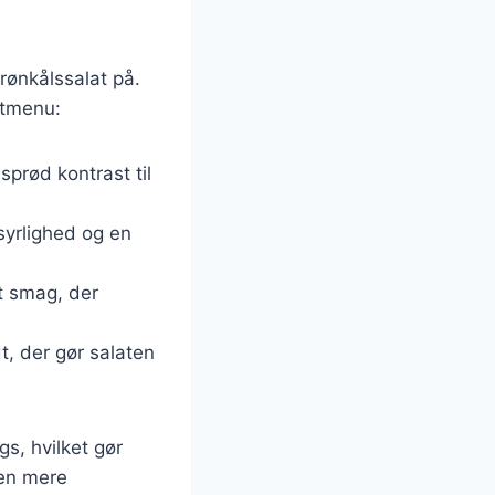
rønkålssalat på.
estmenu:
 sprød kontrast til
 syrlighed og en
et smag, der
t, der gør salaten
s, hvilket gør
 en mere