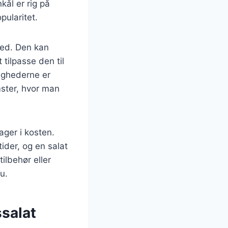
nkål er rig på
pularitet.
ghed. Den kan
 tilpasse den til
ighederne er
mster, hvor man
ger i kosten.
der, og en salat
ilbehør eller
u.
ssalat