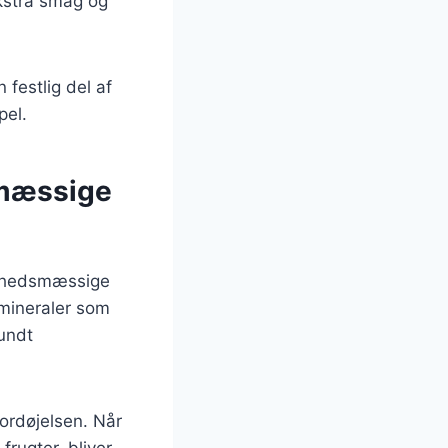
 ekstra smag og
 festlig del af
pel.
smæssige
ndhedsmæssige
 mineraler som
sundt
ordøjelsen. Når
rugter, bliver