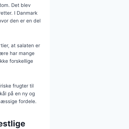
 Rom. Det blev
 retter. I Danmark
hvor den er en del
ier, at salaten er
være har mange
kke forskellige
iske frugter til
nkål på en ny og
æssige fordele.
estlige