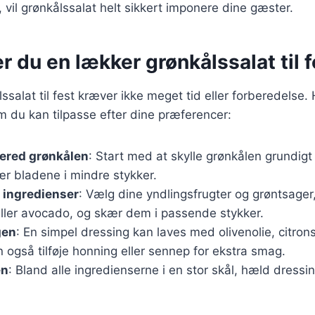
 vil grønkålssalat helt sikkert imponere dine gæster.
r du en lækker grønkålssalat til f
ssalat til fest kræver ikke meget tid eller forberedelse.
m du kan tilpasse efter dine præferencer:
bered grønkålen
: Start med at skylle grønkålen grundigt
ær bladene i mindre stykker.
e ingredienser
: Vælg dine yndlingsfrugter og grøntsage
ller avocado, og skær dem i passende stykker.
gen
: En simpel dressing kan laves med olivenolie, citrons
 også tilføje honning eller sennep for ekstra smag.
en
: Bland alle ingredienserne i en stor skål, hæld dressi