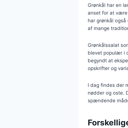
Grønkål har en la
anset for at være 
har grønkål også 
af mange tradition
Grønkålssalat som 
blevet populær i
begyndt at eksperi
opskrifter og vari
I dag findes der m
nødder og oste. D
spændende måde,
Forskellige