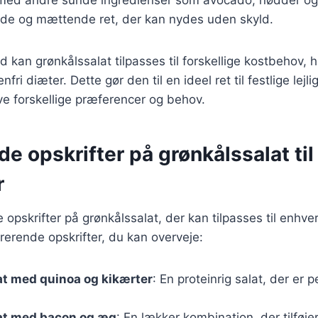
de og mættende ret, der kan nydes uden skyld.
d kan grønkålssalat tilpasses til forskellige kostbehov, 
fri diæter. Dette gør den til en ideel ret til festlige lejl
e forskellige præferencer og behov.
de opskrifter på grønkålssalat til
r
e opskrifter på grønkålssalat, der kan tilpasses til enhver 
irerende opskrifter, du kan overveje:
at med quinoa og kikærter
: En proteinrig salat, der er 
at med bacon og æg
: En lækker kombination, der tilføje