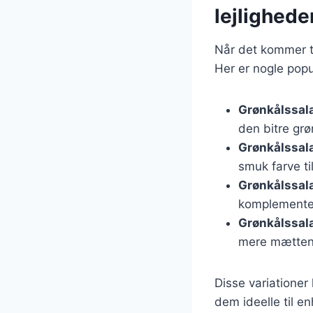
lejlighede
Når det kommer ti
Her er nogle popu
Grønkålssal
den bitre grø
Grønkålssal
smuk farve ti
Grønkålssal
komplementer
Grønkålssal
mere mætten
Disse variationer
dem ideelle til e