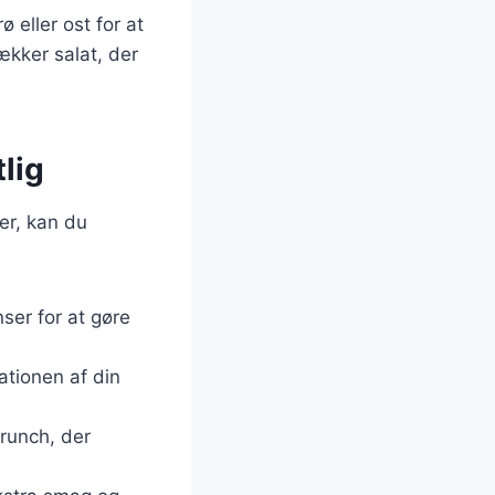
 eller ost for at
ækker salat, der
tlig
er, kan du
nser for at gøre
tationen af din
crunch, der