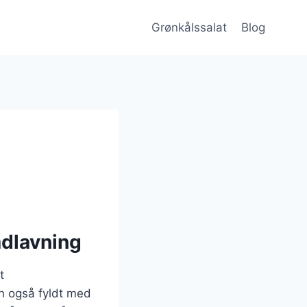
Grønkålssalat
Blog
adlavning
t
n også fyldt med