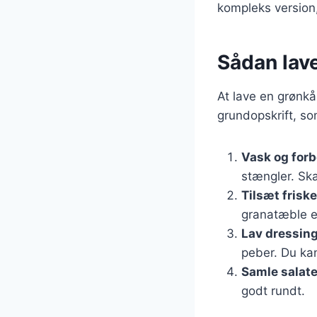
kompleks version,
Sådan lave
At lave en grønkål
grundopskrift, so
Vask og for
stængler. Sk
Tilsæt frisk
granatæble e
Lav dressin
peber. Du kan
Samle salat
godt rundt.