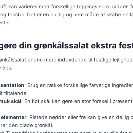
ft kan varieres med forskellige toppings som nødder, frø
og tekstur. Det er en hurtig og nem måde at skabe en l
ster.
t gøre din grønkålssalat ekstra fes
rønkålssalat endnu mere indbydende til festlige lejlighed
 tips:
æsentation
: Brug en række forskellige farverige ingredie
t tiltalende.
smuk skål
: En flot skål kan gøre en stor forskel i præsen
e elementer
: Ristede nødder eller frø kan give en dejlig 
er den bløde grønkål.