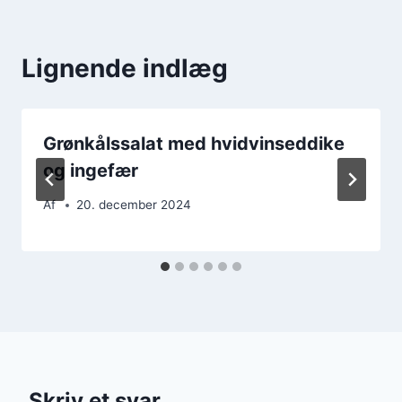
Lignende indlæg
Grønkålssalat med hvidvinseddike
og ingefær
Af
20. december 2024
Skriv et svar