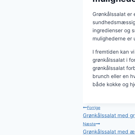
Grønkålssalat er e
sundhedsmæssige 
ingredienser og s
mulighederne er 
I fremtiden kan vi
grønkålssalat i f
grønkålssalat for
brunch eller en h
både kokke og h
Indlægsnavi
Forrige
Grønkålssalat med gr
Næste
Grønkålssalat med æ