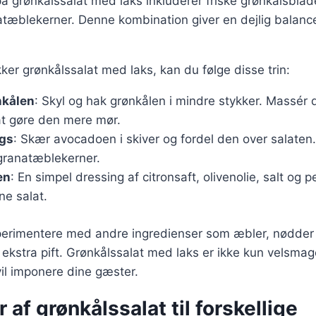
 på grønkålssalat med laks inkluderer friske grønkålsblade
tæblekerner. Denne kombination giver en dejlig balan
kker grønkålssalat med laks, kan du følge disse trin:
nkålen
: Skyl og hak grønkålen i mindre stykker. Massér d
 at gøre den mere mør.
ngs
: Skær avocadoen i skiver og fordel den over salaten.
 granatæblekerner.
en
: En simpel dressing af citronsaft, olivenolie, salt og 
ne salat.
erimentere med andre ingredienser som æbler, nødder el
t ekstra pift. Grønkålssalat med laks er ikke kun velsm
vil imponere dine gæster.
 af grønkålssalat til forskellige