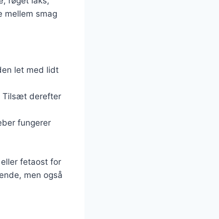
, røget laks,
ce mellem smag
en let med lidt
 Tilsæt derefter
peber fungerer
ler fetaost for
agende, men også