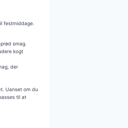
til festmiddage.
 sprød smag.
udere kogt
mag, der
iæt. Uanset om du
passes til at