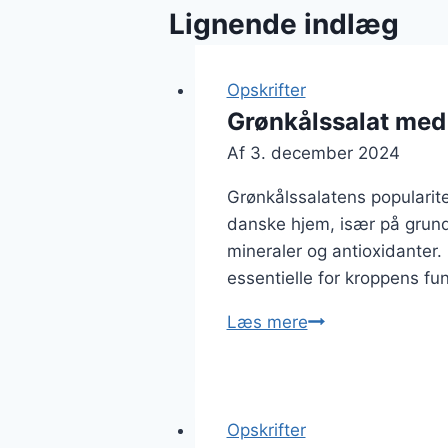
Lignende indlæg
Opskrifter
Grønkålssalat me
Af
3. december 2024
Grønkålssalatens popularit
danske hjem, især på grund
mineraler og antioxidanter.
essentielle for kroppens fu
Grønkålssalat
Læs mere
med
avocado
og
svampe
Opskrifter