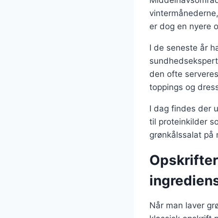
Middelhavsområdet
vintermånederne, 
er dog en nyere o
I de seneste år h
sundhedseksperte
den ofte servere
toppings og dress
I dag findes der u
til proteinkilder 
grønkålssalat på 
Opskrifter
ingredien
Når man laver grøn