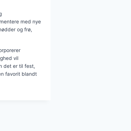
g
rimentere med nye
nødder og frø,
korporerer
ghed vil
det er til fest,
n favorit blandt