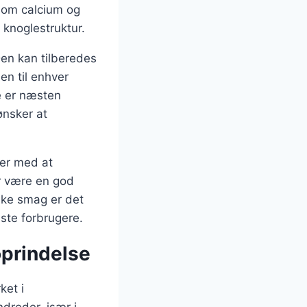
 som calcium og
 knoglestruktur.
Den kan tilberedes
en til enhver
e er næsten
 ønsker at
per med at
or være en god
ske smag er det
dste forbrugere.
oprindelse
ket i