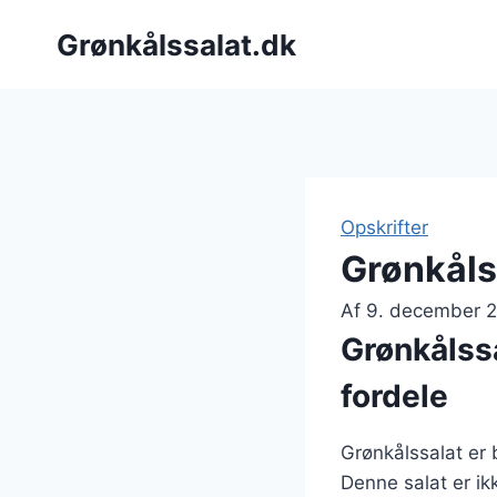
Fortsæt
Grønkålssalat.dk
til
indhold
Opskrifter
Grønkålss
Af
9. december 
Grønkålss
fordele
Grønkålssalat er 
Denne salat er ik