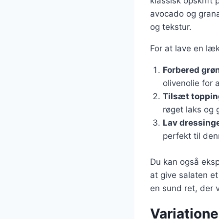
klassisk opskrift
avocado og grana
og tekstur.
For at lave en læ
Forbered grø
olivenolie for
Tilsæt toppi
røget laks og
Lav dressing
perfekt til den
Du kan også eksp
at give salaten e
en sund ret, der 
Variationer