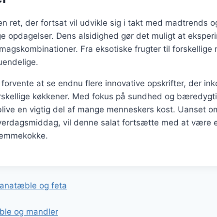
n ret, der fortsat vil udvikle sig i takt med madtrends o
opdagelser. Dens alsidighed gør det muligt at ekspe
magskombinationer. Fra eksotiske frugter til forskellige 
uendelige.
 forvente at se endnu flere innovative opskrifter, der in
orskellige køkkener. Med fokus på sundhed og bæredygti
blive en vigtig del af mange menneskers kost. Uanset om 
verdagsmiddag, vil denne salat fortsætte med at være e
jemmekokke.
gation
anatæble og feta
ble og mandler