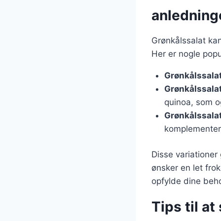
anledning
Grønkålssalat kan
Her er nogle popu
Grønkålssala
Grønkålssala
quinoa, som og
Grønkålssala
komplementere
Disse variationer
ønsker en let frok
opfylde dine beh
Tips til at