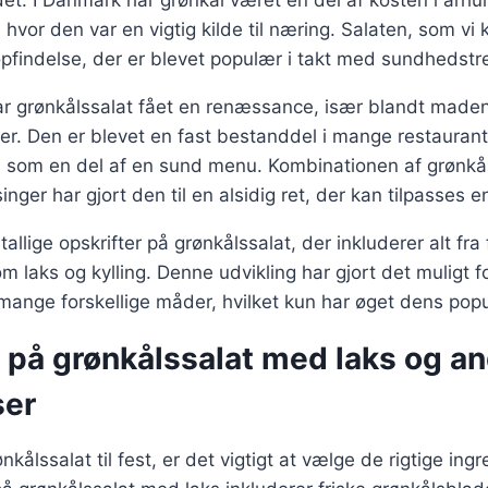
. I Danmark har grønkål været en del af kosten i århun
hvor den var en vigtig kilde til næring. Salaten, som vi 
pfindelse, der er blevet populær i takt med sundhedstr
ar grønkålssalat fået en renæssance, især blandt maden
r. Den er blevet en fast bestanddel i mange restaurante
s som en del af en sund menu. Kombinationen af grønkål
inger har gjort den til en alsidig ret, der kan tilpasses 
tallige opskrifter på grønkålssalat, der inkluderer alt fr
som laks og kylling. Denne udvikling har gjort det muligt f
mange forskellige måder, hvilket kun har øget dens popul
 på grønkålssalat med laks og a
ser
kålssalat til fest, er det vigtigt at vælge de rigtige ing