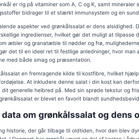
ønkål er rig på vitaminer som A, C og K, samt mineraler
gsstoffer bidrager til et stærkt immunsystem og en sund
talende aspekter ved grønkålssalat er dens alsidighed. 
ellige ingredienser, hvilket gør det muligt at tilpasse d
som æbler og granatæble til nødder og frø, mulighedern
ør det til en ideel ret til festlige anledninger, hvor man
ne med både smag og præsentation.
lssalat en fremragende kilde til kostfibre, hvilket hjæl
rdøjelse. At inkludere denne salat i din kost kan derf
dit generelle helbred på. Med sin sprøde tekstur og fri
t grønkålssalat er blevet en favorit blandt sundhedsbevi
e data om grønkålssalat og dens 
g historie, der går tilbage til oldtiden, hvor den blev dyr