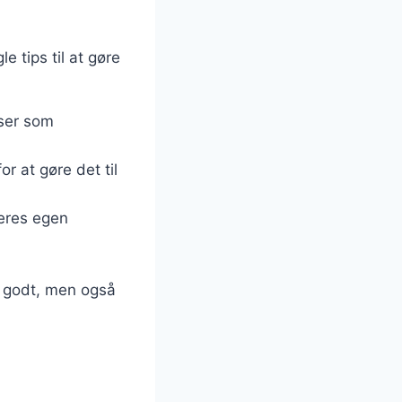
e tips til at gøre
nser som
or at gøre det til
eres egen
r godt, men også