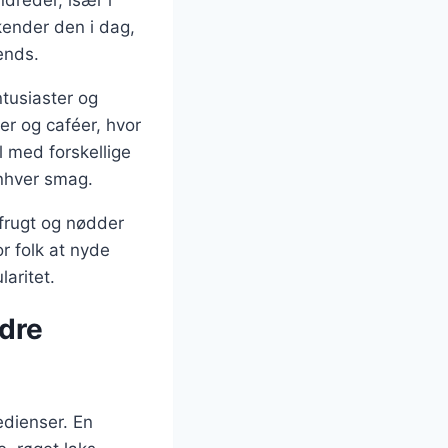
dreder, især i
kender den i dag,
ends.
tusiaster og
r og caféer, hvor
 med forskellige
enhver smag.
a frugt og nødder
or folk at nyde
aritet.
ndre
redienser. En