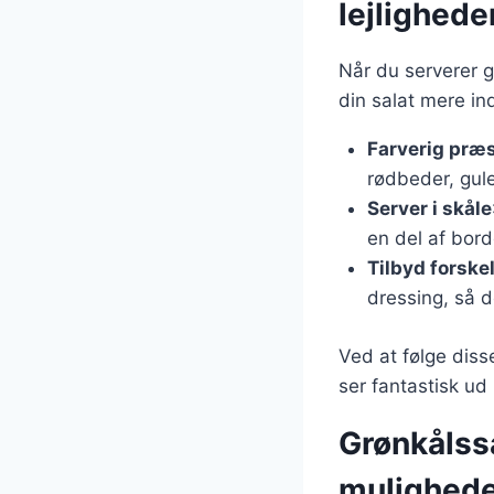
lejlighede
Når du serverer gr
din salat mere i
Farverig præ
rødbeder, gule
Server i skåle
en del af bor
Tilbyd forske
dressing, så 
Ved at følge diss
ser fantastisk ud
Grønkålss
mulighed