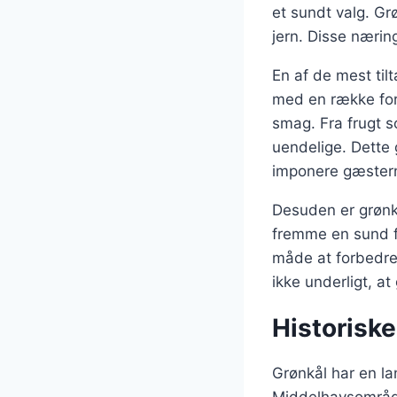
et sundt valg. Gr
jern. Disse nærin
En af de mest til
med en række forsk
smag. Fra frugt 
uendelige. Dette g
imponere gæster
Desuden er grønkå
fremme en sund fo
måde at forbedre 
ikke underligt, a
Historisk
Grønkål har en lan