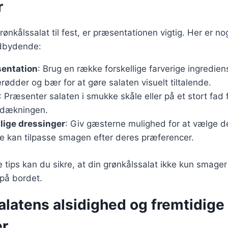
r
ønkålssalat til fest, er præsentationen vigtig. Her er nogl
ndbydende:
sentation
: Brug en række forskellige farverige ingredie
rødder og bær for at gøre salaten visuelt tiltalende.
: Præsenter salaten i smukke skåle eller på et stort fad f
ddækningen.
llige dressinger
: Giv gæsterne mulighed for at vælge d
de kan tilpasse smagen efter deres præferencer.
e tips kan du sikre, at din grønkålssalat ikke kun smage
 på bordet.
alatens alsidighed og fremtidige
er