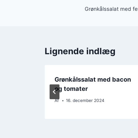
Indlægsnavi
Grønkålssalat med fe
Lignende indlæg
runch
Grønkålssalat med bacon
og tomater
Af
16. december 2024