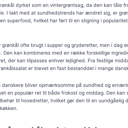
grønkål dyrket som en vintergrøntsag, da den kan tåle fr
. I takt med at sundhedstrends har ændret sig, er grøn
 superfood, hvilket har ført til en stigning i popularite
 grønkål ofte brugt i supper og gryderetter, men i dag 
. Den kan kombineres med en række forskellige ingredie
 ret, der kan tilpasses enhver lejlighed. Fra festlige midda
rønkålssalat er blevet en fast bestanddel i mange dans
ere danskere bliver opmærksomme på sundhed og ernærin
vet en populær ret til både frokost og middag. Den kan
tilbehør til hovedretter, hvilket gør den til en uundgåelig 
køkken.