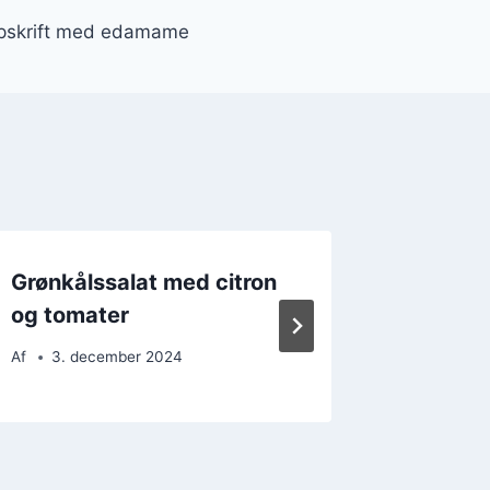
opskrift med edamame
Grønkålssalat med citron
Grønkå
og tomater
mandler
Af
3. december 2024
Af
17. 