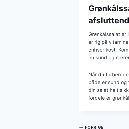
Grønkålss
afsluttend
Grønkålssalat er
er rig på vitamine
enhver kost. Komb
en sund og næren
Når du forbereder
både er sund og v
din salat helt s
fordele er grønkål
FORRIGE