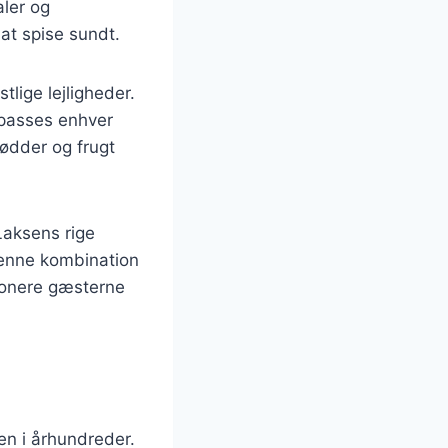
aler og
 at spise sundt.
tlige lejligheder.
ilpasses enhver
ødder og frugt
Laksens rige
Denne kombination
mponere gæsterne
en i århundreder.