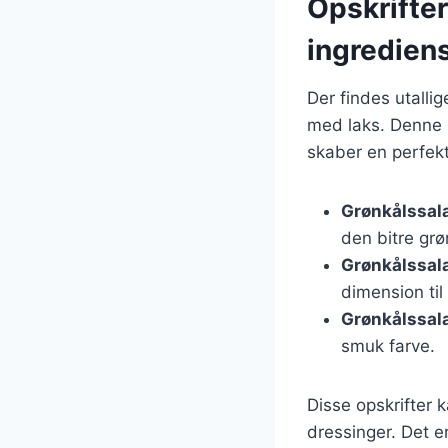
Opskrifter
ingredien
Der findes utalli
med laks. Denne 
skaber en perfekt
Grønkålssal
den bitre grø
Grønkålssal
dimension til
Grønkålssal
smuk farve.
Disse opskrifter k
dressinger. Det e