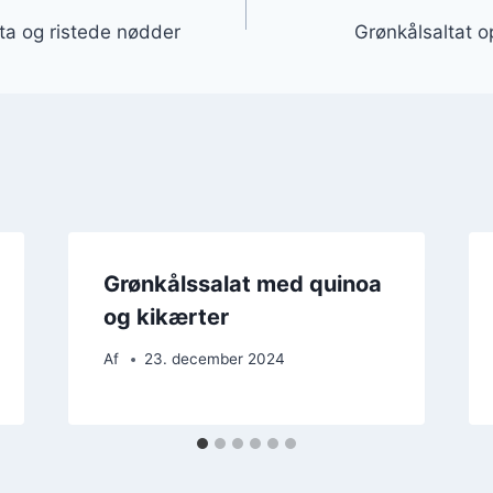
gation
ta og ristede nødder
Grønkålsaltat 
Grønkålssalat med quinoa
og kikærter
Af
23. december 2024