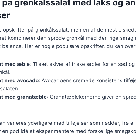
 på grønkålssalat med laks og a
ser
ge opskrifter på grønkålssalat, men en af de mest elsked
ret kombinerer den sprøde grønkål med den rige smag af
 balance. Her er nogle populære opskrifter, du kan over
at med æble
: Tilsæt skiver af friske æbler for en sød og
nkål.
at med avocado
: Avocadoens cremede konsistens tilføj
 salaten.
at med granatæble
: Granatæblekernerne giver en sprød
an varieres yderligere med tilføjelser som nødder, frø ell
r en god idé at eksperimentere med forskellige smagsko