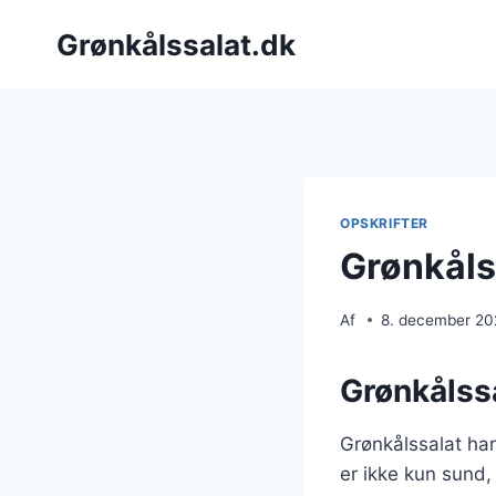
Fortsæt
Grønkålssalat.dk
til
indhold
OPSKRIFTER
Grønkålss
Af
8. december 2
Grønkålssa
Grønkålssalat har
er ikke kun sund,