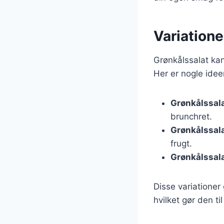
Variationer
Grønkålssalat kan 
Her er nogle ideer
Grønkålssala
brunchret.
Grønkålssalat
frugt.
Grønkålssala
Disse variationer
hvilket gør den ti