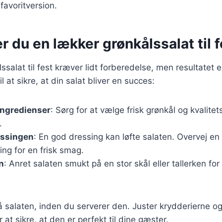
favoritversion.
r du en lækker grønkålssalat til f
ssalat til fest kræver lidt forberedelse, men resultatet 
il at sikre, at din salat bliver en succes:
ingredienser
: Sørg for at vælge frisk grønkål og kvalitet
.
essingen
: En god dressing kan løfte salaten. Overvej en c
ng for en frisk smag.
n
: Anret salaten smukt på en stor skål eller tallerken fo
salaten, inden du serverer den. Juster krydderierne og
at sikre, at den er perfekt til dine gæster.