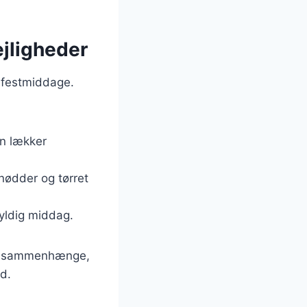
ejligheder
l festmiddage.
en lækker
 nødder og tørret
 fyldig middag.
ige sammenhænge,
ed.