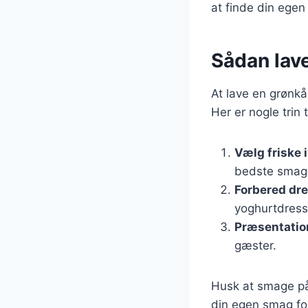
at finde din egen 
Sådan lave
At lave en grønkål
Her er nogle trin t
Vælg friske 
bedste smag
Forbered dr
yoghurtdressi
Præsentatio
gæster.
Husk at smage på 
din egen smag for 