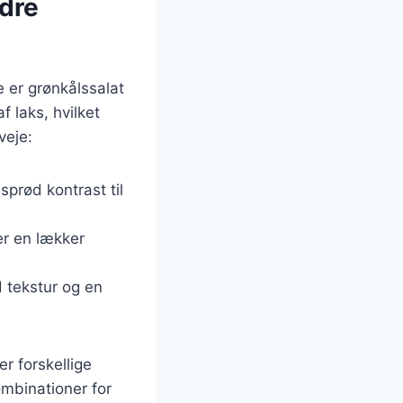
ndre
e er grønkålssalat
 laks, hvilket
veje:
 sprød kontrast til
er en lækker
 tekstur og en
er forskellige
mbinationer for