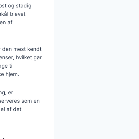
ost og stadig
kål blevet
ten af
er den mest kendt
nser, hvilket gør
ge til
ke hjem.
g, er
 serveres som en
del af det