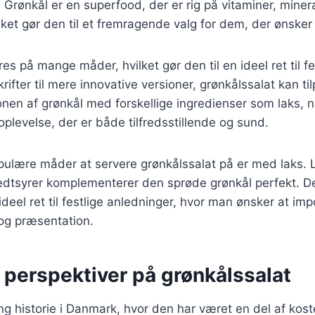
. Grønkål er en superfood, der er rig på vitaminer, miner
ilket gør den til et fremragende valg for dem, der ønsker
es på mange måder, hvilket gør den til en ideel ret til fes
rifter til mere innovative versioner, grønkålssalat kan t
en af grønkål med forskellige ingredienser som laks, n
levelse, der er både tilfredsstillende og sund.
pulære måder at servere grønkålssalat på er med laks. 
dtsyrer komplementerer den sprøde grønkål perfekt. 
n ideel ret til festlige anledninger, hvor man ønsker at i
g præsentation.
 perspektiver på grønkålssalat
ng historie i Danmark, hvor den har været en del af kost