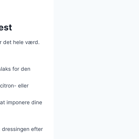
est
er det hele værd.
slaks for den
itron- eller
r at imponere dine
 dressingen efter