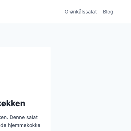
Grønkålssalat
Blog
 køkken
ken. Denne salat
t både hjemmekokke