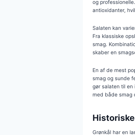
og professionelle
antioxidanter, hv
Salaten kan varier
Fra klassiske opsk
smag. Kombination
skaber en smagsop
En af de mest po
smag og sunde fe
gør salaten til e
med både smag o
Historiske
Grønkål har en la