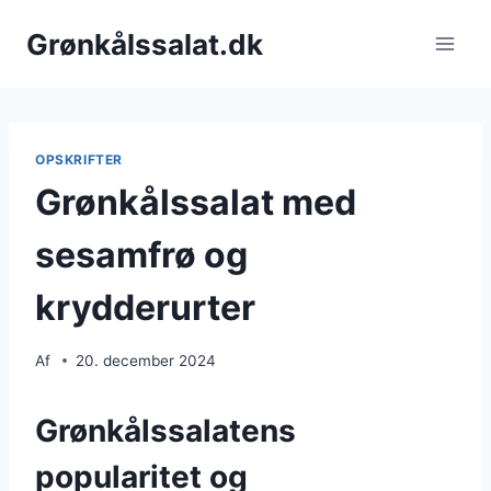
Fortsæt
Grønkålssalat.dk
til
indhold
OPSKRIFTER
Grønkålssalat med
sesamfrø og
krydderurter
Af
20. december 2024
Grønkålssalatens
popularitet og