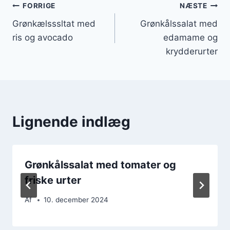
Indlægsnavigation
FORRIGE
NÆSTE
Grønkælsssltat med
Grønkålssalat med
ris og avocado
edamame og
krydderurter
Lignende indlæg
Grønkålssalat med tomater og
friske urter
Af
10. december 2024