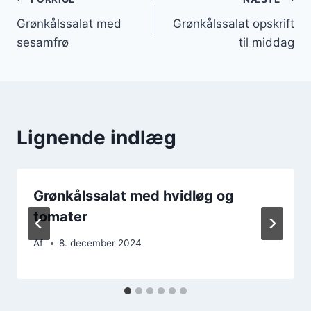
Indlægsnavigation
Grønkålssalat med
Grønkålssalat opskrift
sesamfrø
til middag
Lignende indlæg
Grønkålssalat med hvidløg og
tomater
Af
8. december 2024