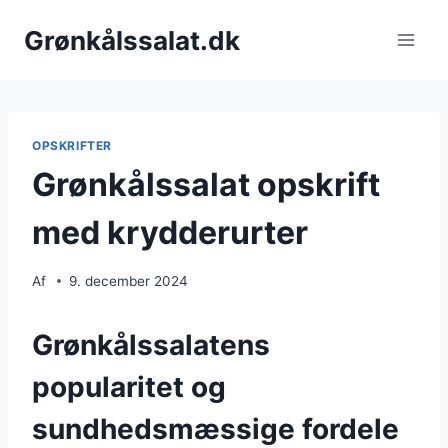
Fortsæt
Grønkålssalat.dk
til
indhold
OPSKRIFTER
Grønkålssalat opskrift
med krydderurter
Af
9. december 2024
Grønkålssalatens
popularitet og
sundhedsmæssige fordele