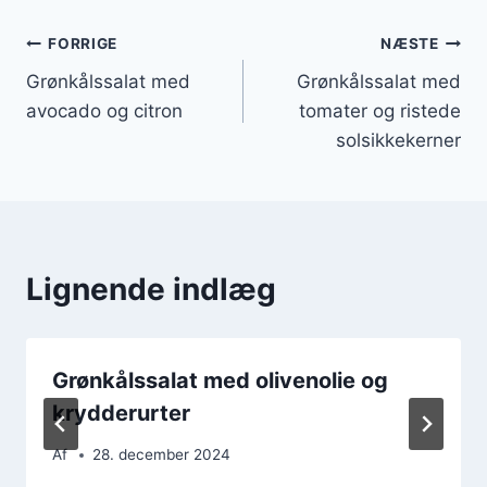
Indlægsnavigation
FORRIGE
NÆSTE
Grønkålssalat med
Grønkålssalat med
avocado og citron
tomater og ristede
solsikkekerner
Lignende indlæg
Grønkålssalat med olivenolie og
krydderurter
Af
28. december 2024