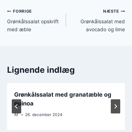
Indlægsnavigation
FORRIGE
NÆSTE
Grønkålssalat opskrift
Grønkålssalat med
med æble
avocado og lime
Lignende indlæg
Grønkålssalat med granatæble og
quinoa
Af
26. december 2024