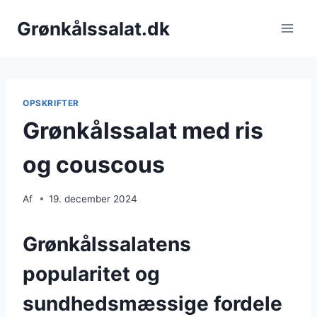
Fortsæt
Grønkålssalat.dk
til
indhold
OPSKRIFTER
Grønkålssalat med ris
og couscous
Af
19. december 2024
Grønkålssalatens
popularitet og
sundhedsmæssige fordele