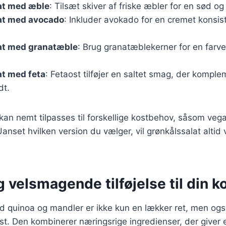
at med æble
: Tilsæt skiver af friske æbler for en sød o
at med avocado
: Inkluder avokado for en cremet konsis
at med granatæble
: Brug granatæblekerner for en farver
at med feta
: Fetaost tilføjer en saltet smag, der kompl
dt.
 kan nemt tilpasses til forskellige kostbehov, såsom vega
 Uanset hvilken version du vælger, vil grønkålssalat alti
 velsmagende tilføjelse til din k
d quinoa og mandler er ikke kun en lækker ret, men og
n kost. Den kombinerer næringsrige ingredienser, der give