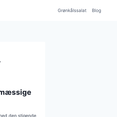
Grønkålssalat
Blog
r
smæssige
 med den stigende