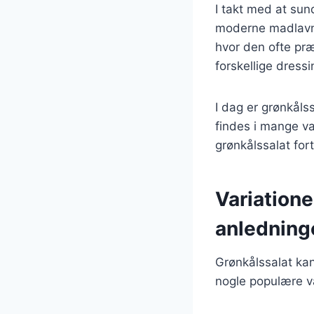
I takt med at sun
moderne madlavni
hvor den ofte pr
forskellige dressi
I dag er grønkåls
findes i mange var
grønkålssalat for
Variationer
anledning
Grønkålssalat kan
nogle populære va