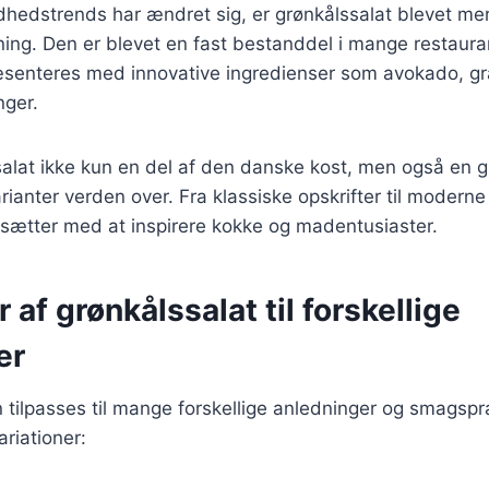
dhedstrends har ændret sig, er grønkålssalat blevet me
ng. Den er blevet en fast bestanddel i mange restauran
æsenteres med innovative ingredienser som avokado, g
nger.
salat ikke kun en del af den danske kost, men også en g
ianter verden over. Fra klassiske opskrifter til moderne 
tsætter med at inspirere kokke og madentusiaster.
 af grønkålssalat til forskellige
er
 tilpasses til mange forskellige anledninger og smagspr
riationer: