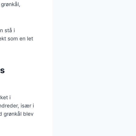
 grønkål,
 stå i
ekt som en let
ns
ket i
dreder, især i
d grønkål blev