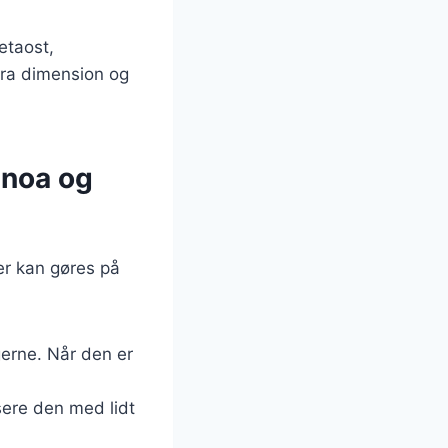
etaost,
tra dimension og
inoa og
er kan gøres på
gerne. Når den er
sere den med lidt