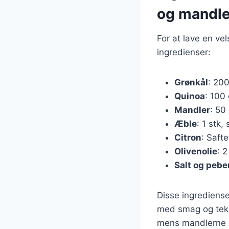
og mandle
For at lave en v
ingredienser:
Grønkål
: 200
Quinoa
: 100 
Mandler
: 50
Æble
: 1 stk, 
Citron
: Safte
Olivenolie
: 2
Salt og pebe
Disse ingrediense
med smag og teks
mens mandlerne g