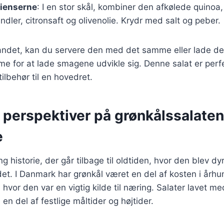
dienserne
: I en stor skål, kombiner den afkølede quinoa,
dler, citronsaft og olivenolie. Krydr med salt og peber.
andet, kan du servere den med det samme eller lade den
ime for at lade smagene udvikle sig. Denne salat er perf
tilbehør til en hovedret.
 perspektiver på grønkålssalate
e
g historie, der går tilbage til oldtiden, hvor den blev dyr
. I Danmark har grønkål været en del af kosten i århun
hvor den var en vigtig kilde til næring. Salater lavet me
en del af festlige måltider og højtider.