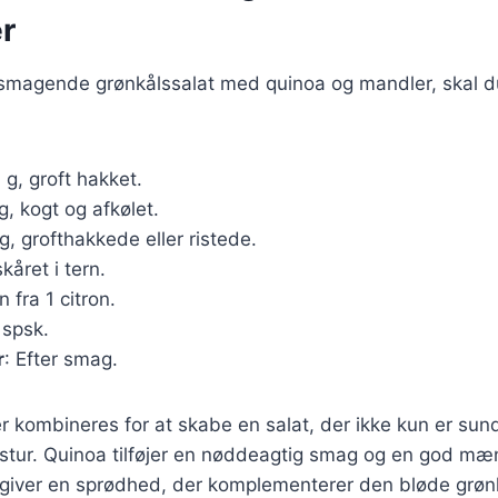
r
elsmagende grønkålssalat med quinoa og mandler, skal 
 g, groft hakket.
g, kogt og afkølet.
 g, grofthakkede eller ristede.
skåret i tern.
n fra 1 citron.
 spsk.
r
: Efter smag.
r kombineres for at skabe en salat, der ikke kun er sun
tur. Quinoa tilføjer en nøddeagtig smag og en god mæ
iver en sprødhed, der komplementerer den bløde grøn