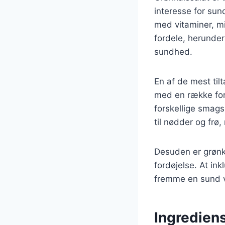
interesse for sun
med vitaminer, m
fordele, herunder
sundhed.
En af de mest til
med en række forsk
forskellige smag
til nødder og frø
Desuden er grønkå
fordøjelse. At in
fremme en sund væ
Ingrediens