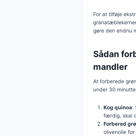
For at tilføje ek
granatæblekerner 
gøre den endnu me
Sådan for
mandler
At forberede grø
under 30 minutter.
Kog quinoa
:
færdig, skal 
Forbered gr
olivenolie fo