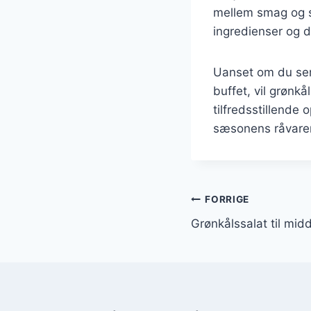
mellem smag og s
ingredienser og d
Uanset om du serv
buffet, vil grønk
tilfredsstillende 
sæsonens råvarer 
Indlægsnavi
FORRIGE
Grønkålssalat til mid