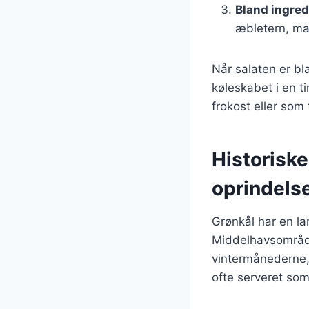
Bland ingre
æbletern, man
Når salaten er bl
køleskabet i en t
frokost eller som 
Historiske
oprindels
Grønkål har en lan
Middelhavsområdet
vintermånederne, 
ofte serveret som 