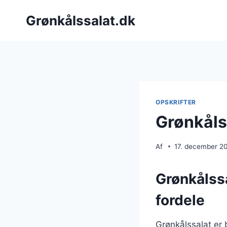
Fortsæt
Grønkålssalat.dk
til
indhold
OPSKRIFTER
Grønkåls
Af
17. december 2
Grønkålss
fordele
Grønkålssalat er 