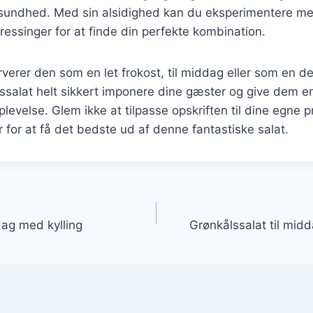
undhed. Med sin alsidighed kan du eksperimentere med
ressinger for at finde din perfekte kombination.
erer den som en let frokost, til middag eller som en del
ålssalat helt sikkert imponere dine gæster og give dem 
oplevelse. Glem ikke at tilpasse opskriften til dine egne
for at få det bedste ud af denne fantastiske salat.
gation
dag med kylling
Grønkålssalat til mid