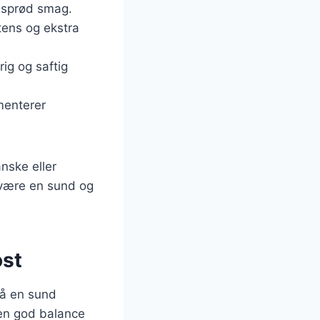
g sprød smag.
tens og ekstra
ig og saftig
ementerer
nske eller
d være en sund og
ost
så en sund
r en god balance