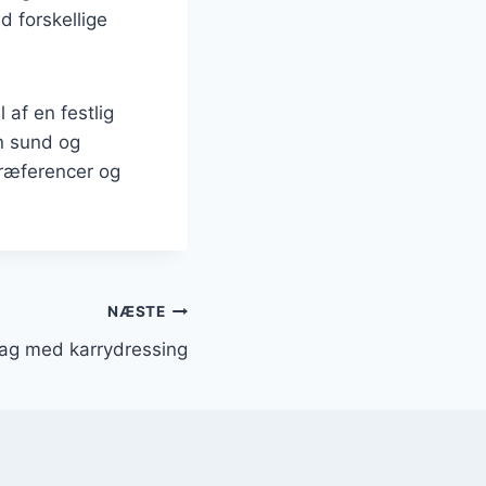
 forskellige
 af en festlig
en sund og
 præferencer og
NÆSTE
dag med karrydressing