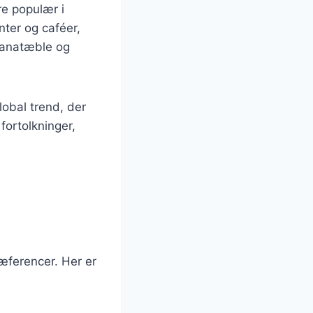
re populær i
ter og caféer,
ranatæble og
lobal trend, der
fortolkninger,
æferencer. Her er