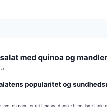
salat med quinoa og mandle
024
alatens popularitet og sundhed
blevet en populær ret i mange danske hjem, især i takt