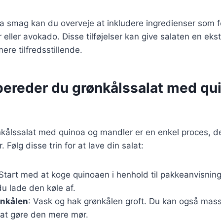
stra smag kan du overveje at inkludere ingredienser som f
eller avokado. Disse tilføjelser kan give salaten en eks
re tilfredsstillende.
bereder du grønkålssalat med qu
nkålssalat med quinoa og mandler er en enkel proces, d
 Følg disse trin for at lave din salat:
 Start med at koge quinoaen i henhold til pakkeanvisnin
du lade den køle af.
ønkålen
: Vask og hak grønkålen groft. Du kan også mas
r at gøre den mere mør.