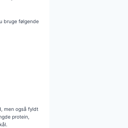
du bruge følgende
d, men også fyldt
ngde protein,
kål.