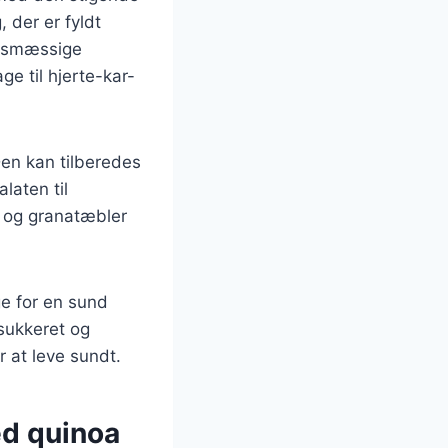
 der er fyldt
edsmæssige
e til hjerte-kar-
Den kan tilberedes
laten til
r og granatæbler
ge for en sund
dsukkeret og
r at leve sundt.
ed quinoa