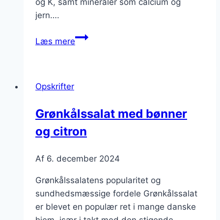
og K, samt mineraler som calcium og
jern….
Grønkålssalat
Læs mere
til
fest
med
Opskrifter
laks
Grønkålssalat med bønner
og citron
Af
6. december 2024
Grønkålssalatens popularitet og
sundhedsmæssige fordele Grønkålssalat
er blevet en populær ret i mange danske