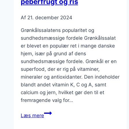
peberfrugt og ris
Af
21. december 2024
Grønkålssalatens popularitet og
sundhedsmæssige fordele Grønkålssalat
er blevet en populær ret i mange danske
hjem, især på grund af dens
sundhedsmæssige fordele. Grønkål er en
superfood, der er rig på vitaminer,
mineraler og antioxidanter. Den indeholder
blandt andet vitamin K, C og A, samt
calcium og jern, hvilket gør den til et
fremragende valg for…
Grønkålssalat
Læs mere
med
peberfrugt