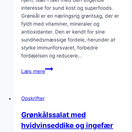
hjem, især i takt med den stigende
interesse for sund kost og superfoods.
Grønkål er en næringsrig grøntsag, der er
fyldt med vitaminer, mineraler og
antioxidanter. Den er kendt for sine
sundhedsmæssige fordele, herunder at
styrke immunforsvaret, forbedre
fordøjelsen og reducere…
Grønkålssalat
Læs mere
med
bønner
og
Opskrifter
citron
Grønkålssalat med
hvidvinseddike og ingefær