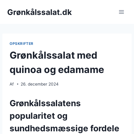
Fortsæt
Grønkålssalat.dk
til
indhold
OPSKRIFTER
Grønkålssalat med
quinoa og edamame
Af
26. december 2024
Grønkålssalatens
popularitet og
sundhedsmæssige fordele