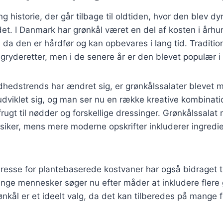
g historie, der går tilbage til oldtiden, hvor den blev dyr
. I Danmark har grønkål været en del af kosten i århun
da den er hårdfør og kan opbevares i lang tid. Tradition
 gryderetter, men i de senere år er den blevet populær i 
dhedstrends har ændret sig, er grønkålssalater blevet 
udviklet sig, og man ser nu en række kreative kombinati
a frugt til nødder og forskellige dressinger. Grønkålssala
ssiker, mens mere moderne opskrifter inkluderer ingred
resse for plantebaserede kostvaner har også bidraget ti
nge mennesker søger nu efter måder at inkludere flere 
ønkål er et ideelt valg, da det kan tilberedes på mange 