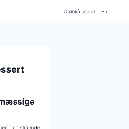
Grønkålssalat
Blog
essert
smæssige
 med den stigende