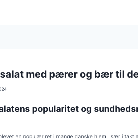
salat med pærer og bær til d
024
alatens popularitet og sundhed
blevet en populær ret i mange danske hjem, især i takt