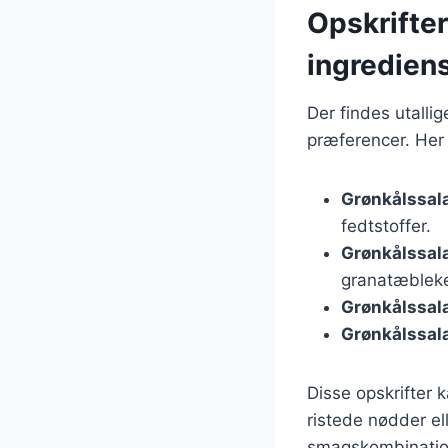
Opskrifter
ingredien
Der findes utalli
præferencer. Her 
Grønkålssal
fedtstoffer.
Grønkålssal
granatæbleker
Grønkålssal
Grønkålssal
Disse opskrifter 
ristede nødder el
smagskombinatione