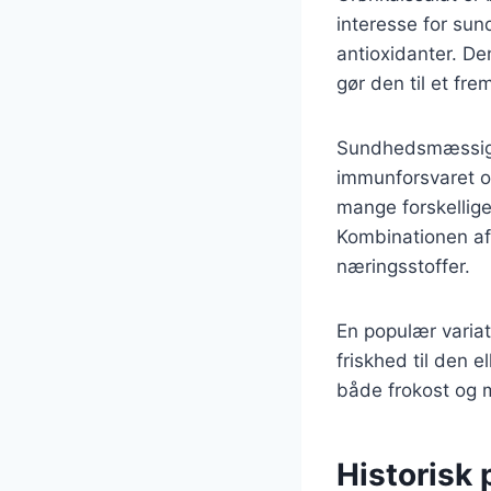
interesse for sun
antioxidanter. De
gør den til et fr
Sundhedsmæssige f
immunforsvaret o
mange forskellige
Kombinationen af 
næringsstoffer.
En populær variat
friskhed til den e
både frokost og mi
Historisk 