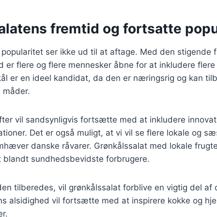
latens fremtid og fortsatte popu
popularitet ser ikke ud til at aftage. Med den stigende
er flere og flere mennesker åbne for at inkludere flere
ål er en ideel kandidat, da den er næringsrig og kan ti
e måder.
fter vil sandsynligvis fortsætte med at inkludere innovat
oner. Det er også muligt, at vi vil se flere lokale og 
emhæver danske råvarer. Grønkålssalat med lokale frugt
it blandt sundhedsbevidste forbrugere.
n tilberedes, vil grønkålssalat forblive en vigtig del a
s alsidighed vil fortsætte med at inspirere kokke og h
r.