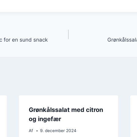
gation
ic for en sund snack
Grønkålssala
Grønkålssalat med citron
og ingefær
Af
9. december 2024