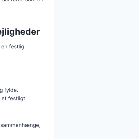
ejligheder
 en festlig
g fylde.
et festligt
ige sammenhænge,