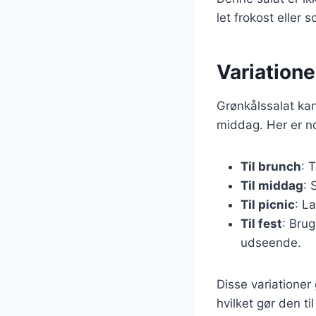
let frokost eller 
Variationer
Grønkålssalat kan 
middag. Her er no
Til brunch
: 
Til middag
: 
Til picnic
: L
Til fest
: Brug
udseende.
Disse variationer
hvilket gør den ti