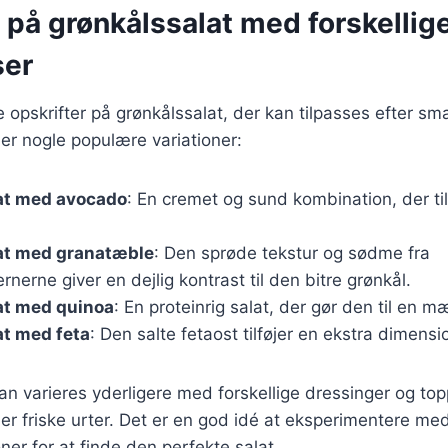
 på grønkålssalat med forskellig
ser
ge opskrifter på grønkålssalat, der kan tilpasses efter sm
er nogle populære variationer:
at med avocado
: En cremet og sund kombination, der ti
at med granatæble
: Den sprøde tekstur og sødme fra
nerne giver en dejlig kontrast til den bitre grønkål.
at med quinoa
: En proteinrig salat, der gør den til en m
at med feta
: Den salte fetaost tilføjer en ekstra dimens
kan varieres yderligere med forskellige dressinger og to
ler friske urter. Det er en god idé at eksperimentere med
r for at finde den perfekte salat.