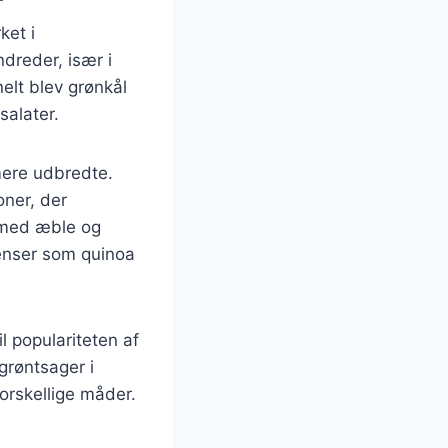
ket i
dreder, især i
elt blev grønkål
salater.
mere udbredte.
oner, der
t med æble og
ienser som quinoa
l populariteten af
grøntsager i
forskellige måder.