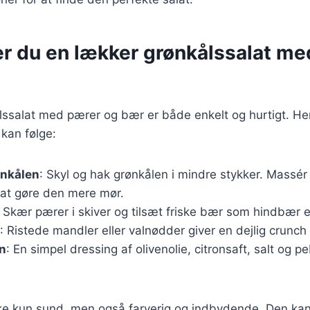
er du en lækker grønkålssalat m
lssalat med pærer og bær er både enkelt og hurtigt. He
 kan følge:
ønkålen
: Skyl og hak grønkålen i mindre stykker. Massér
r at gøre den mere mør.
: Skær pærer i skiver og tilsæt friske bær som hindbær e
: Ristede mandler eller valnødder giver en dejlig crunc
en
: En simpel dressing af olivenolie, citronsaft, salt og p
kke kun sund, men også farverig og indbydende. Den ka