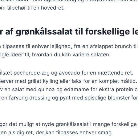
som tilbehør til en hovedret.
 af grønkålssalat til forskellige l
tilpasses til enhver lejlighed, fra en afslappet brunch til
gle ideer til, hvordan du kan variere salaten:
Tilsæt pocherede æg og avocado for en mættende ret.
Server med grillet kylling eller laks for en komplet måltid.
av en salat med quinoa og edamame for ekstra protein o
 en farverig dressing og pynt med spiselige blomster for 
 gør det muligt at nyde grønkålssalat i mange forskell
l en alsidig ret, der kan tilpasses enhver smag.