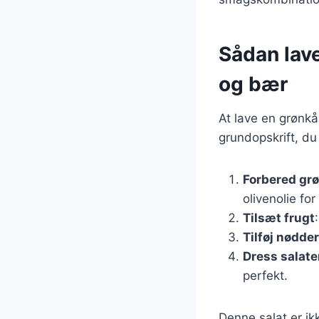
Sådan lav
og bær
At lave en grønkå
grundopskrift, du
Forbered gr
olivenolie fo
Tilsæt frugt
Tilføj nødder
Dress salat
perfekt.
Denne salat er i