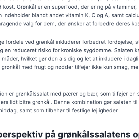
d kost. Grønkål er en superfood, der er rig på vitaminer,
n indeholder blandt andet vitamin K, C og A, samt calciu
emragende valg for dem, der ønsker at forbedre deres kos
ordele ved grønkål inkluderer forbedret fordøjelse, st
g en reduceret risiko for kroniske sygdomme. Salaten k
 måder, hvilket gør den alsidig og let at inkludere i dag
grønkål med frugt og nødder tilføjer ikke kun smag, me
ion er grønkålssalat med pærer og bær, som tilføjer en
llers lidt bitre grønkål. Denne kombination gør salaten til 
ddag, samt som tilbehør til festlige lejligheder.
perspektiv på grønkålssalatens 