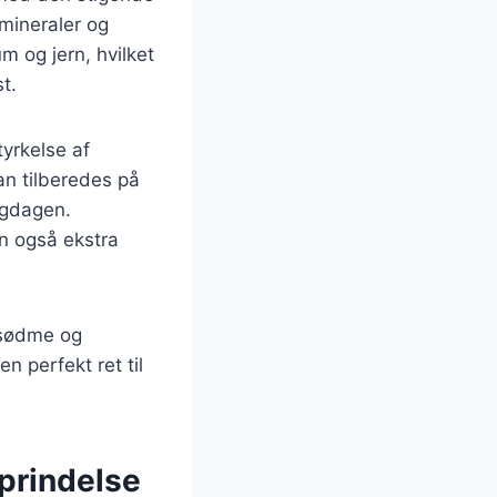
 mineraler og
m og jern, hvilket
t.
yrkelse af
an tilberedes på
ligdagen.
n også ekstra
 sødme og
en perfekt ret til
oprindelse