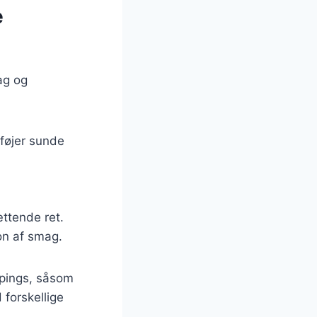
e
ag og
lføjer sunde
ættende ret.
ion af smag.
ppings, såsom
 forskellige