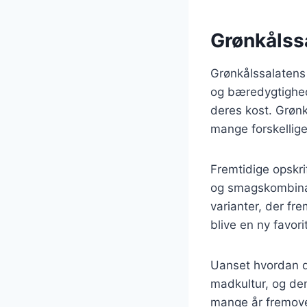
Grønkålssa
Grønkålssalatens 
og bæredygtighed 
deres kost. Grønk
mange forskellig
Fremtidige opskri
og smagskombinati
varianter, der fr
blive en ny favor
Uanset hvordan de
madkultur, og den
mange år fremove