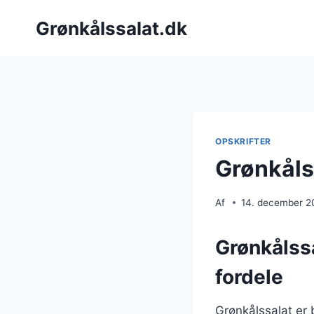
Fortsæt
Grønkålssalat.dk
til
indhold
OPSKRIFTER
Grønkåls
Af
14. december 2
Grønkålss
fordele
Grønkålssalat er 