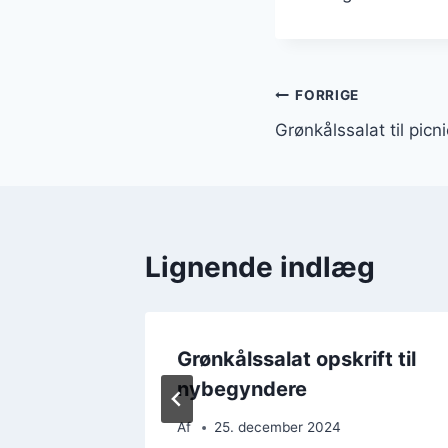
Indlægsnavi
FORRIGE
Grønkålssalat til picn
Lignende indlæg
runch
Grønkålssalat opskrift til
terne
nybegyndere
Af
25. december 2024