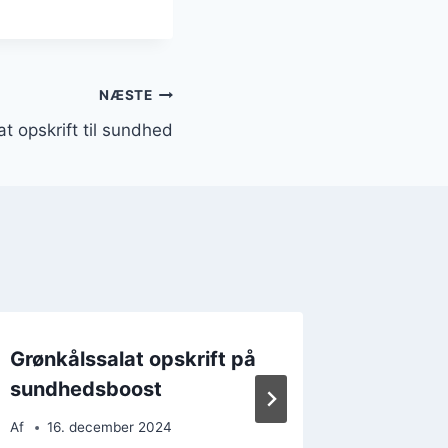
NÆSTE
t opskrift til sundhed
Grønkålssalat opskrift på
Grønkål
sundhedsboost
eller fr
Af
16. december 2024
Af
14. 