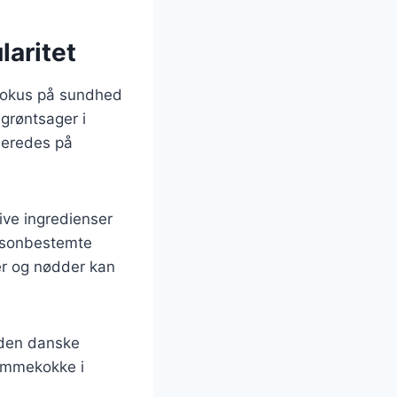
laritet
 fokus på sundhed
 grøntsager i
lberedes på
ive ingredienser
sæsonbestemte
er og nødder kan
f den danske
jemmekokke i