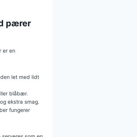
ed pærer
r er en
 den let med lidt
ller blåbær.
h og ekstra smag.
eber fungerer
n serveres som en