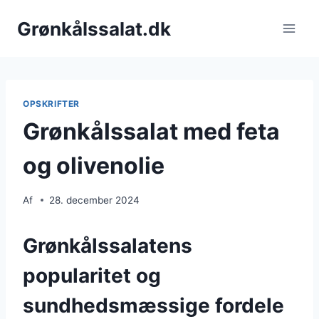
Fortsæt
Grønkålssalat.dk
til
indhold
OPSKRIFTER
Grønkålssalat med feta
og olivenolie
Af
28. december 2024
Grønkålssalatens
popularitet og
sundhedsmæssige fordele