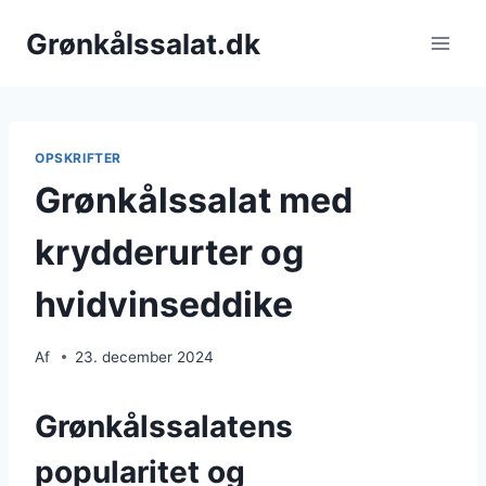
Fortsæt
Grønkålssalat.dk
til
indhold
OPSKRIFTER
Grønkålssalat med
krydderurter og
hvidvinseddike
Af
23. december 2024
Grønkålssalatens
popularitet og