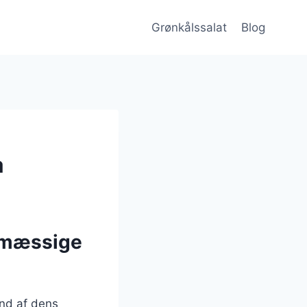
Grønkålssalat
Blog
a
smæssige
und af dens