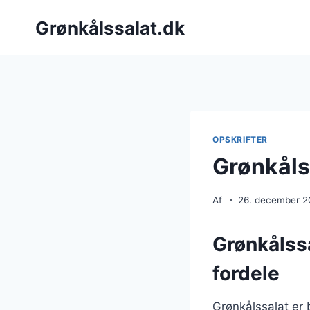
Fortsæt
Grønkålssalat.dk
til
indhold
OPSKRIFTER
Grønkåls
Af
26. december 
Grønkålss
fordele
Grønkålssalat er