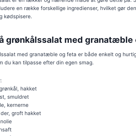
kludere en række forskellige ingredienser, hvilket gør den t
g kødspisere.
på grønkålssalat med granatæble 
lssalat med granatæble og feta er både enkelt og hurtig
m du kan tilpasse efter din egen smag.
r
:
 grønkål, hakket
st, smuldret
le, kernerne
der, groft hakket
enolie
nsaft