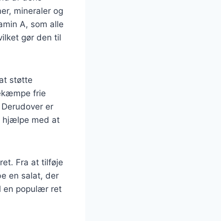
er, mineraler og
tamin A, som alle
ilket gør den til
t støtte
bekæmpe frie
. Derudover er
n hjælpe med at
t. Fra at tilføje
e en salat, der
l en populær ret