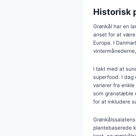
Historisk 
Grønkål har en la
anset for at være 
Europa. I Danmark
vintermånederne,
I takt med at su
superfood. I dag 
varierer fra enkl
som granatæble o
for at inkludere 
Grønkålssalatens 
plantebaserede k
kost, og grønkål