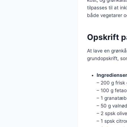
tilpasses til at in
både vegetarer o
Opskrift 
At lave en grønkå
grundopskrift, so
Ingrediense
– 200 g frisk
– 100 g fetao
– 1 granatæb
– 50 g valnød
– 2 spsk oliv
– 1 spsk citro