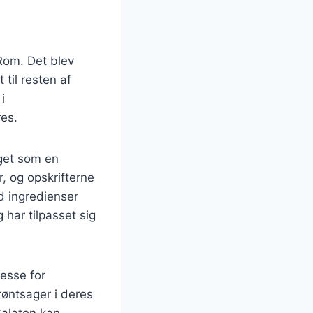
 Rom. Det blev
 til resten af
i
res.
get som en
, og opskrifterne
d ingredienser
har tilpasset sig
resse for
øntsager i deres
Salaten kan