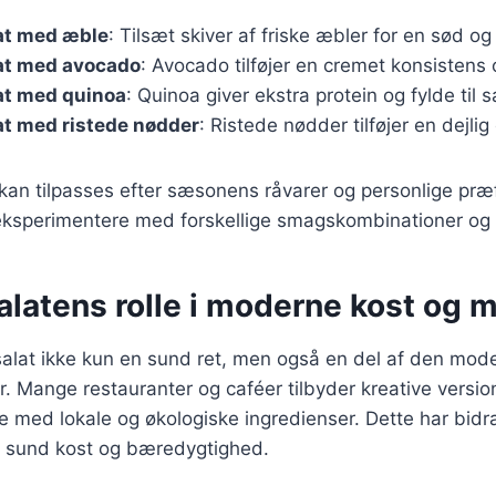
at med æble
: Tilsæt skiver af friske æbler for en sød o
at med avocado
: Avocado tilføjer en cremet konsistens 
at med quinoa
: Quinoa giver ekstra protein og fylde til s
at med ristede nødder
: Ristede nødder tilføjer en dejli
 kan tilpasses efter sæsonens råvarer og personlige præ
ksperimentere med forskellige smagskombinationer og t
alatens rolle i moderne kost og 
salat ikke kun en sund ret, men også en del af den mod
. Mange restauranter og caféer tilbyder kreative versio
te med lokale og økologiske ingredienser. Dette har bidra
 sund kost og bæredygtighed.