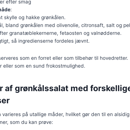
er efter smag
måde
:
t skylle og hakke grønkålen.
kål, bland grønkålen med olivenolie, citronsaft, salt og pe
efter granatæblekernerne, fetaosten og valnødderne.
gtigt, så ingredienserne fordeles jævnt.
rveres som en forret eller som tilbehør til hovedretter. 
der eller som en sund frokostmulighed.
r af grønkålssalat med forskellig
ser
varieres på utallige måder, hvilket gør den til en alsidig
oner, som du kan prøve: