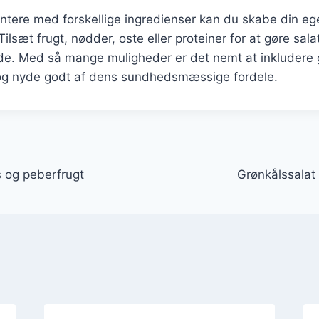
ntere med forskellige ingredienser kan du skabe din eg
 Tilsæt frugt, nødder, oste eller proteiner for at gøre sa
e. Med så mange muligheder er det nemt at inkludere g
 og nyde godt af dens sundhedsmæssige fordele.
gation
s og peberfrugt
Grønkålssala