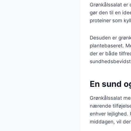
Grønkålssalat er 
gør den til en ide
proteiner som kyl
Desuden er grønk
plantebaseret. M
der er både tilfre
sundhedsbevidste
En sund og
Grønkålssalat me
nærende tilføjelse
enhver lejlighed. 
middagen, vil den