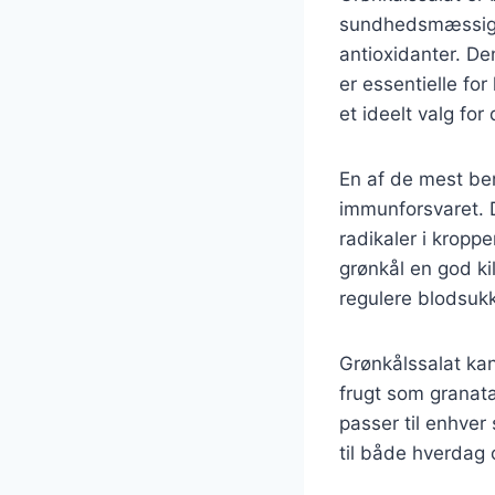
sundhedsmæssige f
antioxidanter. De
er essentielle for
et ideelt valg fo
En af de mest bem
immunforsvaret. D
radikaler i kropp
grønkål en god ki
regulere blodsukk
Grønkålssalat kan 
frugt som granat
passer til enhver
til både hverdag 