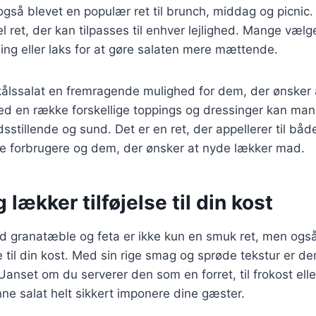
også blevet en populær ret til brunch, middag og picnic
el ret, der kan tilpasses til enhver lejlighed. Mange vælger
ling eller laks for at gøre salaten mere mættende.
ålssalat en fremragende mulighed for dem, der ønsker 
ed en række forskellige toppings og dressinger kan man
dsstillende og sund. Det er en ret, der appellerer til båd
 forbrugere og dem, der ønsker at nyde lækker mad.
 lækker tilføjelse til din kost
d granatæble og feta er ikke kun en smuk ret, men ogs
 til din kost. Med sin rige smag og sprøde tekstur er den
Uanset om du serverer den som en forret, til frokost eller
ne salat helt sikkert imponere dine gæster.