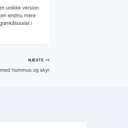
en unikke version
laten endnu mere
rønkålssalat i
NÆSTE
t med hummus og skyr