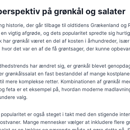
perspektiv på grønkål og salater
ng historie, der går tilbage til oldtidens Grækenland og
en vigtig afgrøde, og dets popularitet spredte sig hurtigt
 har grønkål været en del af kosten i århundreder, især 
 hvor det var en af de få grøntsager, der kunne opbeva
ndhedstrends har ændret sig, er grønkål blevet genopda
er grønkålssalat en fast bestanddel af mange kostplaner
e til mere komplekse retter. Kombinationen af grønkål me
g feta er et eksempel på, hvordan moderne madlavning 
sundere valg.
popularitet er også steget i takt med den stigende inte
ostvaner. Mange mennesker vælger at inkludere flere gr
ssalat er en lækker og nærende måde at gøre dette på. 