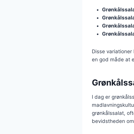
Grønkålssal
Grønkålssal
Grønkålssal
Grønkålssal
Disse variationer
en god måde at e
Grønkålss
I dag er grønkåls
madlavningskultur
grønkålssalat, of
bevidstheden om