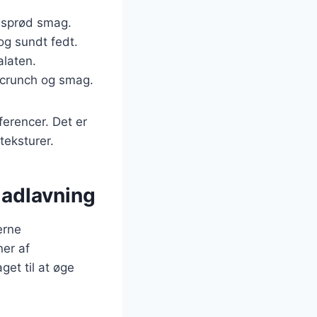
g sprød smag.
og sundt fedt.
alaten.
g crunch og smag.
ferencer. Det er
eksturer.
madlavning
erne
ner af
get til at øge