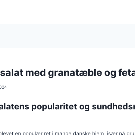
salat med granatæble og fet
2024
alatens popularitet og sundhed
 blevet en populær ret i mange danske hjem, især på gr