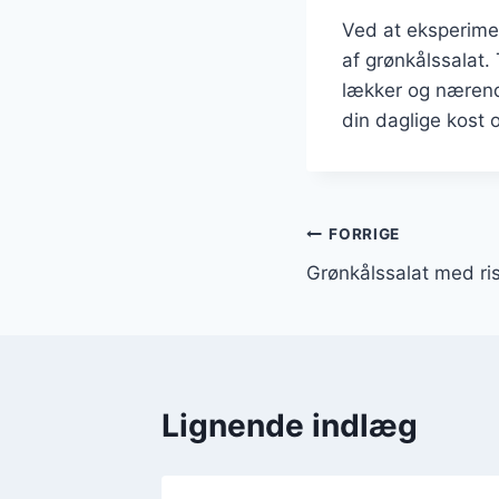
Ved at eksperime
af grønkålssalat.
lækker og nærend
din daglige kost
Indlægsnavi
FORRIGE
Grønkålssalat med ri
Lignende indlæg