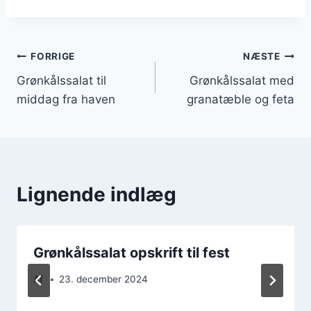
Indlægsnavigation
FORRIGE
NÆSTE
Grønkålssalat til
Grønkålssalat med
middag fra haven
granatæble og feta
Lignende indlæg
Grønkålssalat opskrift til fest
Af
23. december 2024