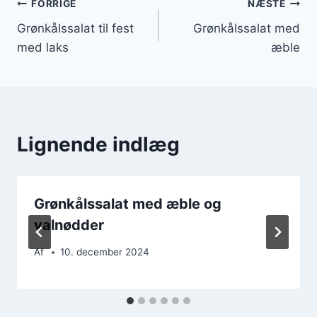
Indlægsnavigation
FORRIGE
NÆSTE
Grønkålssalat til fest
Grønkålssalat med
med laks
æble
Lignende indlæg
Grønkålssalat med æble og
valnødder
Af
10. december 2024