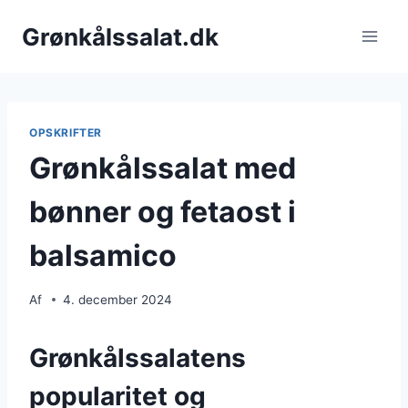
Fortsæt
Grønkålssalat.dk
til
indhold
OPSKRIFTER
Grønkålssalat med
bønner og fetaost i
balsamico
Af
4. december 2024
Grønkålssalatens
popularitet og