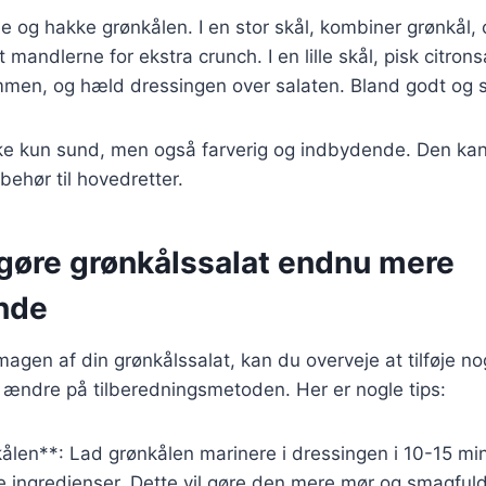
e og hakke grønkålen. I en stor skål, kombiner grønkål, c
 mandlerne for ekstra crunch. I en lille skål, pisk citronsa
mmen, og hæld dressingen over salaten. Bland godt og s
kke kun sund, men også farverig og indbydende. Den ka
lbehør til hovedretter.
t gøre grønkålssalat endnu mere
nde
magen af din grønkålssalat, kan du overveje at tilføje no
r ændre på tilberedningsmetoden. Her er nogle tips:
ålen**: Lad grønkålen marinere i dressingen i 10-15 min
ge ingredienser. Dette vil gøre den mere mør og smagfuld