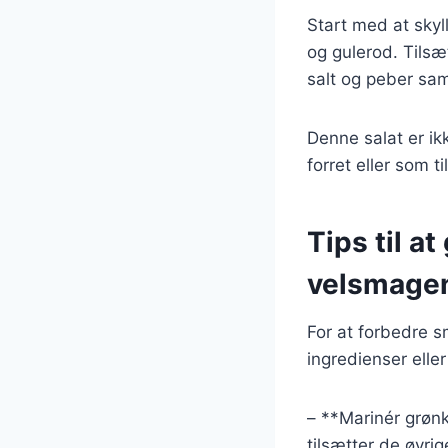
Start med at skyll
og gulerod. Tilsæt
salt og peber sa
Denne salat er i
forret eller som ti
Tips til a
velsmage
For at forbedre s
ingredienser elle
– **Marinér grønk
tilsætter de øvri