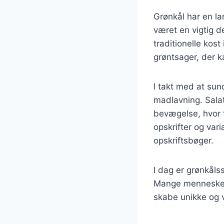
Grønkål har en lan
været en vigtig d
traditionelle kos
grøntsager, der k
I takt med at su
madlavning. Salat
bevægelse, hvor fo
opskrifter og var
opskriftsbøger.
I dag er grønkåls
Mange mennesker 
skabe unikke og 