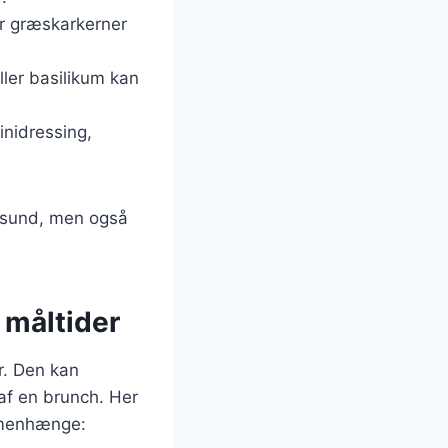
er græskarkerner
ller basilikum kan
inidressing,
r sund, men også
 måltider
er. Den kan
af en brunch. Her
ammenhænge: