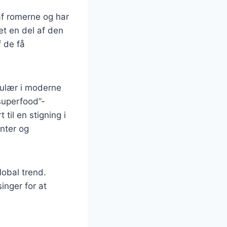
 af romerne og har
et en del af den
f de få
pulær i moderne
superfood”-
til en stigning i
anter og
lobal trend.
nger for at