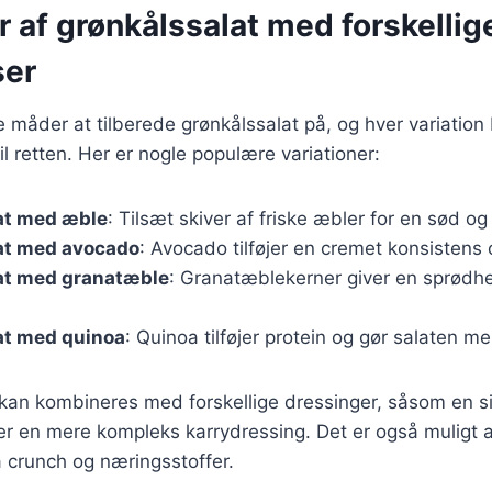
r af grønkålssalat med forskellig
ser
ge måder at tilberede grønkålssalat på, og hver variation
il retten. Her er nogle populære variationer:
at med æble
: Tilsæt skiver af friske æbler for en sød og
at med avocado
: Avocado tilføjer en cremet konsistens 
at med granatæble
: Granatæblekerner giver en sprødh
at med quinoa
: Quinoa tilføjer protein og gør salaten 
 kan kombineres med forskellige dressinger, såsom en s
ler en mere kompleks karrydressing. Det er også muligt a
ra crunch og næringsstoffer.