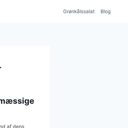
Grønkålssalat
Blog
r
smæssige
und af dens