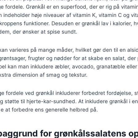
ordele. Grønkål er en superfood, der er rig på vitamin
n indeholder høje niveauer af vitamin K, vitamin C og vi
 kroppens funktioner. Desuden er grønkål lav i kalorier, hv
r dem, der ønsker at spise sundt.
kan varieres på mange måder, hvilket gør den til en alsi
e grøntsager, frugter og nødder for at skabe en salat, der 
el kan man inkludere æbler, avocado, granatæble eller 
kstra dimension af smag og tekstur.
ordele ved grønkål inkluderer forbedret fordøjelse, st
 støtte til hjerte-kar-sundhed. At inkludere grønkål i e
 at forbedre ens generelle helbred på.
baggrund for grønkålssalatens o