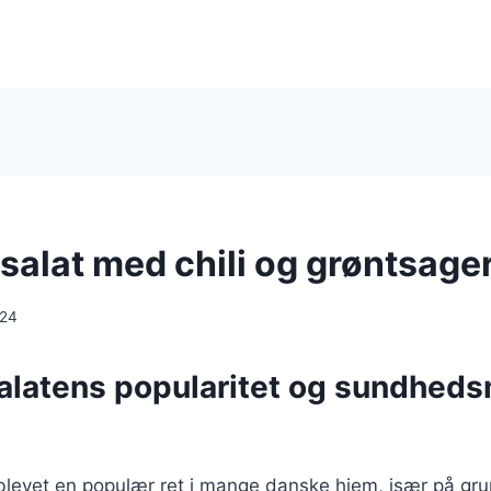
salat med chili og grøntsage
024
alatens popularitet og sundhed
 blevet en populær ret i mange danske hjem, især på gr