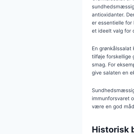
sundhedsmæssige f
antioxidanter. De
er essentielle for
et ideelt valg fo
En grønkålssalat 
tilføje forskellig
smag. For eksemp
give salaten en e
Sundhedsmæssige f
immunforsvaret og
være en god måde
Historisk 