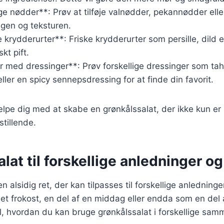
ige nødder**: Prøv at tilføje valnødder, pekannødder ell
agen og teksturen.
e krydderurter**: Friske krydderurter som persille, dild e
skt pift.
 med dressinger**: Prøv forskellige dressinger som tah
ller en spicy sennepsdressing for at finde din favorit.
ælpe dig med at skabe en grønkålssalat, der ikke kun e
stillende.
lat til forskellige anledninger og
n alsidig ret, der kan tilpasses til forskellige anledning
et frokost, en del af en middag eller endda som en del 
til, hvordan du kan bruge grønkålssalat i forskellige s