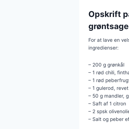
Opskrift p
grøntsage
For at lave en ve
ingredienser:
– 200 g grønkål
– 1 rød chili, fint
– 1 rød peberfrugt
– 1 gulerod, revet
– 50 g mandler, g
– Saft af 1 citron
– 2 spsk olivenoli
– Salt og peber e