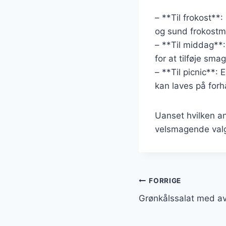
– **Til frokost*
og sund frokostm
– **Til middag**:
for at tilføje sma
– **Til picnic**:
kan laves på forh
Uanset hvilken an
velsmagende val
Indlægsnavi
FORRIGE
Grønkålssalat med av