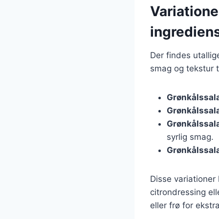
Variatione
ingredien
Der findes utalli
smag og tekstur t
Grønkålssal
Grønkålssal
Grønkålssal
syrlig smag.
Grønkålssal
Disse variationer
citrondressing el
eller frø for ekst