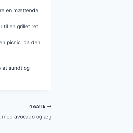
være en mættende
il en grillet ret
 en picnic, da den
e et sundt og
NÆSTE
at med avocado og æg