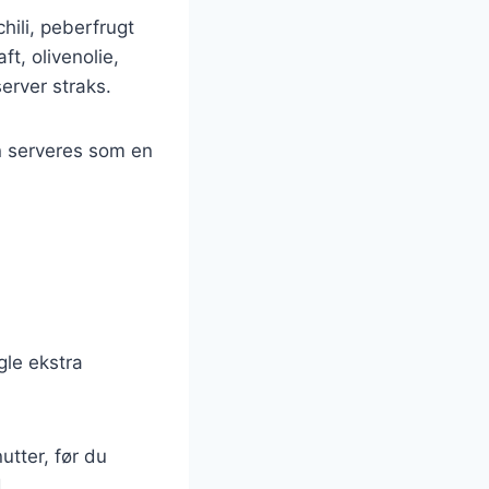
hili, peberfrugt
ft, olivenolie,
erver straks.
n serveres som en
gle ekstra
utter, før du
.