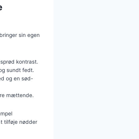
e
 bringer sin egen
 sprød kontrast.
og sundt fedt.
ed og en sød-
mere mættende.
impel
t tilføje nødder