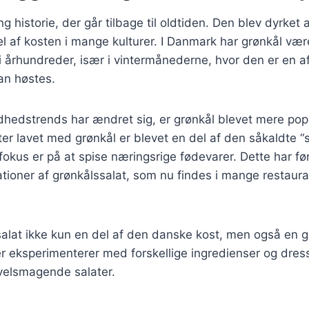
g historie, der går tilbage til oldtiden. Den blev dyrket
el af kosten i mange kulturer. I Danmark har grønkål vær
t i århundreder, især i vintermånederne, hvor den er en a
an høstes.
ndhedstrends har ændret sig, er grønkål blevet mere po
er lavet med grønkål er blevet en del af den såkaldte “
kus er på at spise næringsrige fødevarer. Dette har ført 
iationer af grønkålssalat, som nu findes i mange restaur
salat ikke kun en del af den danske kost, men også en g
eksperimenterer med forskellige ingredienser og dressi
velsmagende salater.