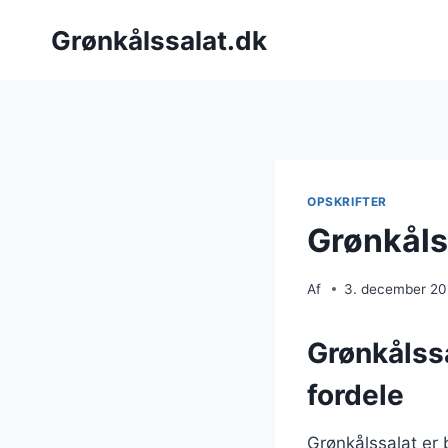
Fortsæt
Grønkålssalat.dk
til
indhold
OPSKRIFTER
Grønkåls
Af
3. december 2
Grønkålss
fordele
Grønkålssalat er