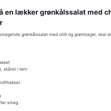
å en lækker grønkålssalat med ch
r
lsmagende grønkålssalat med chili og grøntsager, skal 
hakket
, skåret i tern
rofthakket
e
fter smag