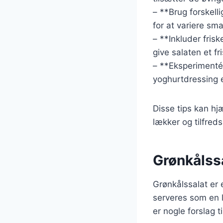
– **Brug forskell
for at variere sm
– **Inkluder frisk
give salaten et fri
– **Eksperimentér
yoghurtdressing e
Disse tips kan hj
lækker og tilfreds
Grønkålssa
Grønkålssalat er e
serveres som en l
er nogle forslag 