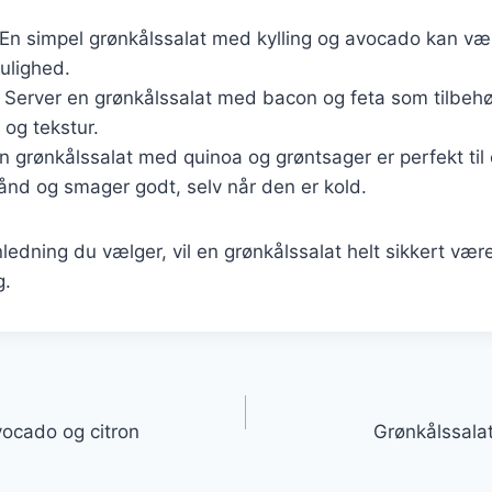
*: En simpel grønkålssalat med kylling og avocado kan 
ulighed.
 Server en grønkålssalat med bacon og feta som tilbehør t
g og tekstur.
 En grønkålssalat med quinoa og grøntsager er perfekt til
ånd og smager godt, selv når den er kold.
ledning du vælger, vil en grønkålssalat helt sikkert vær
g.
gation
ocado og citron
Grønkålssal