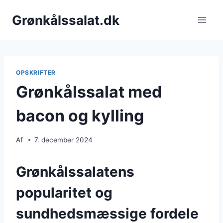
Fortsæt
Grønkålssalat.dk
til
indhold
OPSKRIFTER
Grønkålssalat med
bacon og kylling
Af
7. december 2024
Grønkålssalatens
popularitet og
sundhedsmæssige fordele