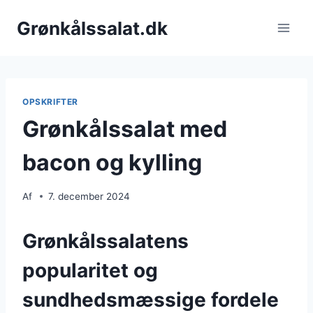
Fortsæt
Grønkålssalat.dk
til
indhold
OPSKRIFTER
Grønkålssalat med
bacon og kylling
Af
7. december 2024
Grønkålssalatens
popularitet og
sundhedsmæssige fordele