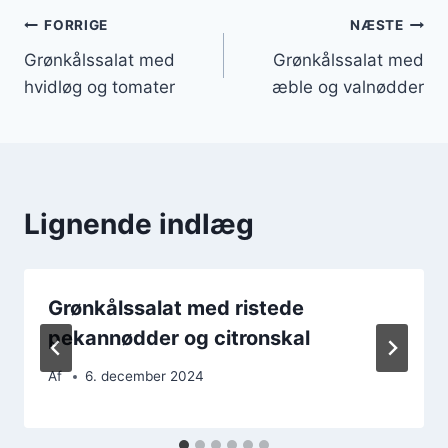
Indlægsnavigation
FORRIGE
NÆSTE
Grønkålssalat med
Grønkålssalat med
hvidløg og tomater
æble og valnødder
Lignende indlæg
Grønkålssalat med ristede
pekannødder og citronskal
Af
6. december 2024