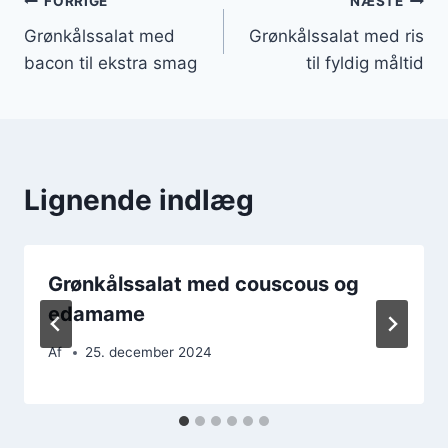
Indlægsnavigation
FORRIGE
NÆSTE
Grønkålssalat med
Grønkålssalat med ris
bacon til ekstra smag
til fyldig måltid
Lignende indlæg
Grønkålssalat med couscous og
edamame
Af
25. december 2024