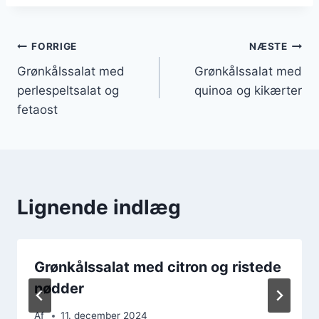
Indlægsnavigation
FORRIGE
NÆSTE
Grønkålssalat med
Grønkålssalat med
perlespeltsalat og
quinoa og kikærter
fetaost
Lignende indlæg
Grønkålssalat med citron og ristede
nødder
Af
11. december 2024