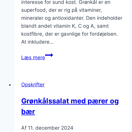
interesse for sund kost. Grønkål er en
superfood, der er rig på vitaminer,
mineraler og antioxidanter. Den indeholder
blandt andet vitamin K, C og A, samt
kostfibre, der er gavnlige for fordøjelsen.
At inkludere…
Grønkålssalat
Læs mere
med
krydderurter
og
Opskrifter
mandelmælk
Grønkålssalat med pærer og
bær
Af
11. december 2024