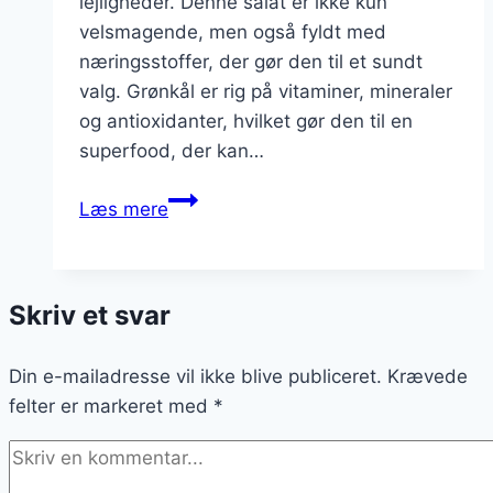
lejligheder. Denne salat er ikke kun
velsmagende, men også fyldt med
næringsstoffer, der gør den til et sundt
valg. Grønkål er rig på vitaminer, mineraler
og antioxidanter, hvilket gør den til en
superfood, der kan…
Grønkålssalat
Læs mere
med
avocado
og
Skriv et svar
lime
til
Din e-mailadresse vil ikke blive publiceret.
fest
Krævede
felter er markeret med
*