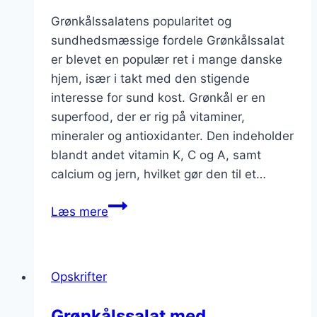
Grønkålssalatens popularitet og
sundhedsmæssige fordele Grønkålssalat
er blevet en populær ret i mange danske
hjem, især i takt med den stigende
interesse for sund kost. Grønkål er en
superfood, der er rig på vitaminer,
mineraler og antioxidanter. Den indeholder
blandt andet vitamin K, C og A, samt
calcium og jern, hvilket gør den til et…
Grønkålssalat
Læs mere
med
pærer
og
Opskrifter
bær
Grønkålssalat med