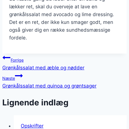
lækker ret, skal du overveje at lave en
grønkålssalat med avocado og lime dressing.
Det er en ret, der ikke kun smager godt, men
også giver dig en række sundhedsmæssige
fordele.
Indlægsnavigation
Forrige
Grønkålssalat med æble og nødder
Næste
Grønkålssalat med quinoa og grøntsager
Lignende indlæg
Opskrifter