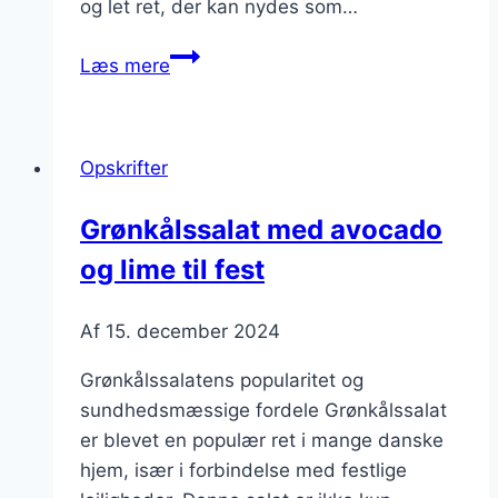
og let ret, der kan nydes som…
Grønkålssalat
Læs mere
med
avocado
og
Opskrifter
lime
til
Grønkålssalat med avocado
varme
og lime til fest
dage
Af
15. december 2024
Grønkålssalatens popularitet og
sundhedsmæssige fordele Grønkålssalat
er blevet en populær ret i mange danske
hjem, især i forbindelse med festlige