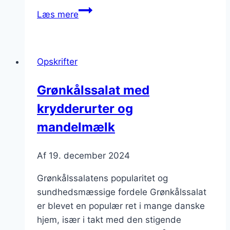
Grønkålssalat
Læs mere
til
festlighederne
i
Opskrifter
haven
Grønkålssalat med
krydderurter og
mandelmælk
Af
19. december 2024
Grønkålssalatens popularitet og
sundhedsmæssige fordele Grønkålssalat
er blevet en populær ret i mange danske
hjem, især i takt med den stigende