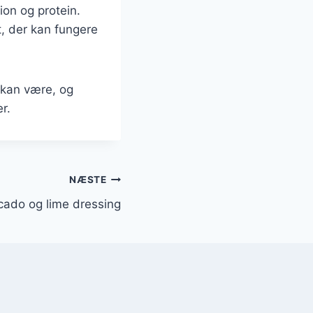
ion og protein.
t, der kan fungere
t kan være, og
r.
NÆSTE
cado og lime dressing