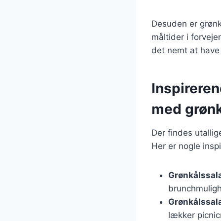
Desuden er grønk
måltider i forveje
det nemt at have 
Inspirere
med grønk
Der findes utalli
Her er nogle insp
Grønkålssala
brunchmulig
Grønkålssalat
lækker picnic