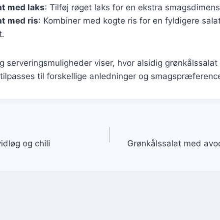
at med laks
: Tilføj røget laks for en ekstra smagsdimens
t med ris
: Kombiner med kogte ris for en fyldigere sala
t.
og serveringsmuligheder viser, hvor alsidig grønkålssala
ilpasses til forskellige anledninger og smagspræference
gation
dløg og chili
Grønkålssalat med avo