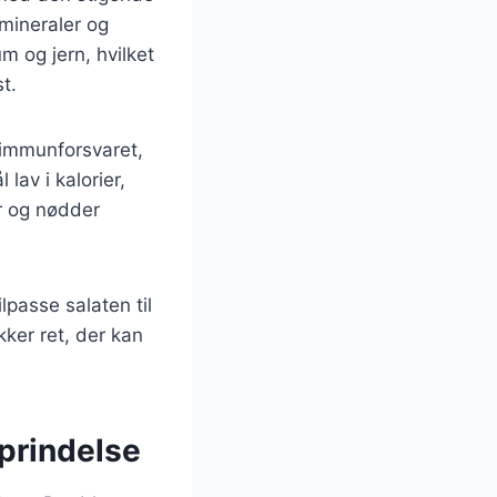
 mineraler og
m og jern, hvilket
t.
 immunforsvaret,
av i kalorier,
er og nødder
lpasse salaten til
ker ret, der kan
oprindelse