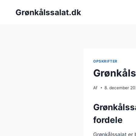
Fortsæt
Grønkålssalat.dk
til
indhold
OPSKRIFTER
Grønkåls
Af
8. december 2
Grønkålss
fordele
Grønkålssalat er 