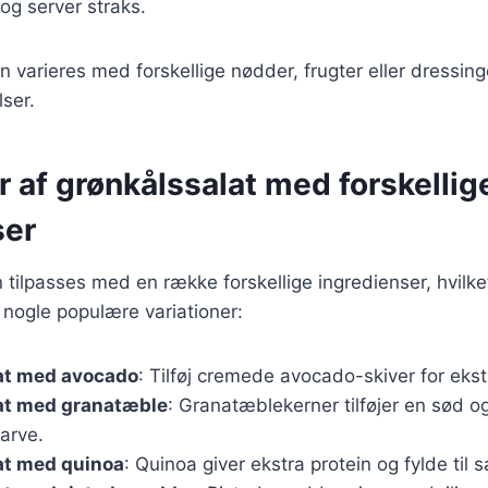
og server straks.
n varieres med forskellige nødder, frugter eller dressing
ser.
r af grønkålssalat med forskellig
ser
 tilpasses med en række forskellige ingredienser, hvilket
r nogle populære variationer:
at med avocado
: Tilføj cremede avocado-skiver for ekst
at med granatæble
: Granatæblekerner tilføjer en sød o
farve.
at med quinoa
: Quinoa giver ekstra protein og fylde til s