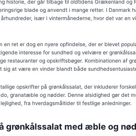
ng historie, der går tilbage til oldtidens Grækenland og
æringsrige blade og anvendt i mange retter. I Danmark h
 århundreder, især i vintermånederne, hvor det var en vigt
 en ret er dog en nyere opfindelse, der er blevet popul
tigende interesse for sundhed og velvære er grønkålssal
ge restauranter og opskriftsbøger. Kombinationen af gr
st sig at være en vinder blandt både sundhedsentusiast
tallige opskrifter på grønkålssalat, der inkluderer forske
do, granatæble og nødder. Denne alsidighed gør det mul
 lejlighed, fra hverdagsmåltider til festlige anledninger.
på grønkålssalat med æble og nø