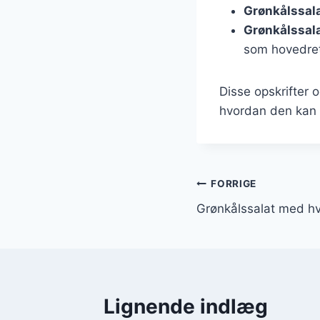
Grønkålssal
Grønkålssala
som hovedre
Disse opskrifter 
hvordan den kan t
Indlægsnavi
FORRIGE
Grønkålssalat med hvi
Lignende indlæg