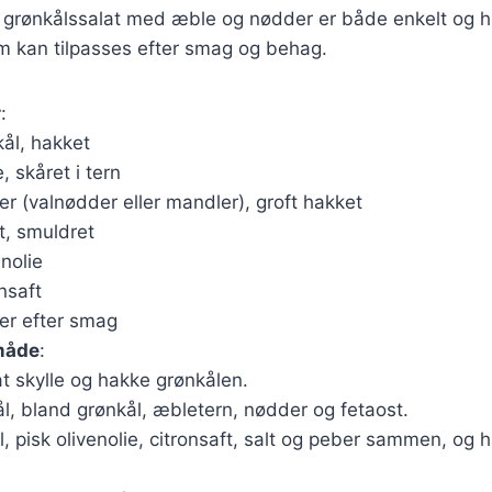
 grønkålssalat med æble og nødder er både enkelt og hu
m kan tilpasses efter smag og behag.
r
:
ål, hakket
, skåret i tern
r (valnødder eller mandler), groft hakket
t, smuldret
enolie
nsaft
er efter smag
måde
:
t skylle og hakke grønkålen.
kål, bland grønkål, æbletern, nødder og fetaost.
skål, pisk olivenolie, citronsaft, salt og peber sammen, o