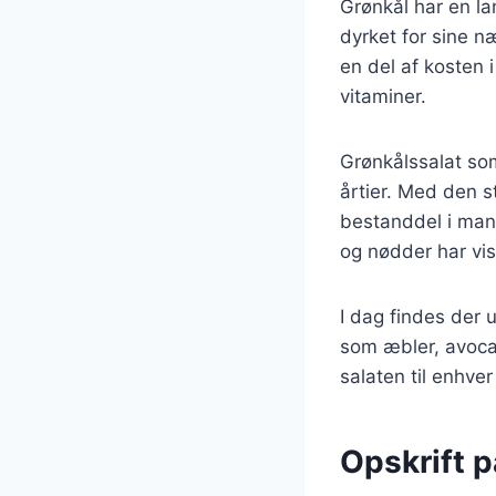
Grønkål har en la
dyrket for sine n
en del af kosten i
vitaminer.
Grønkålssalat som
årtier. Med den s
bestanddel i man
og nødder har vi
I dag findes der u
som æbler, avoca
salaten til enhver
Opskrift 