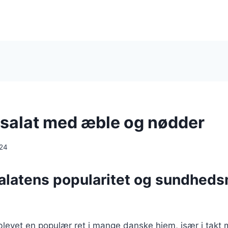
salat med æble og nødder
024
alatens popularitet og sundhed
blevet en populær ret i mange danske hjem, især i takt