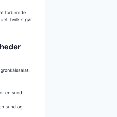
at forberede
bet, hvilket gør
gheder
 grønkålssalat.
for en sund
 en sund og