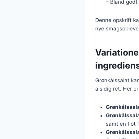
– Bland godt 
Denne opskrift ka
nye smagsoplevel
Variatione
ingredien
Grønkålssalat kan
alsidig ret. Her e
Grønkålssal
Grønkålssal
samt en flot 
Grønkålssal