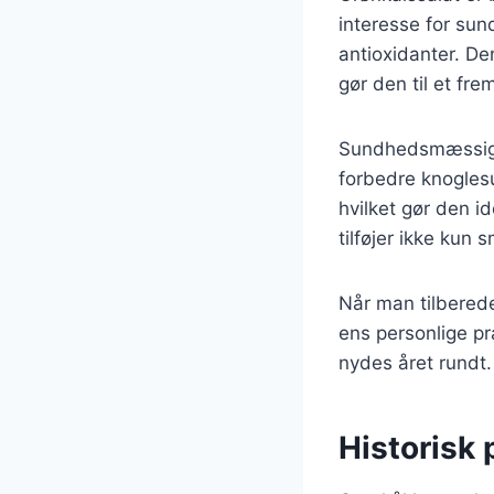
interesse for sun
antioxidanter. De
gør den til et fr
Sundhedsmæssige 
forbedre knoglesu
hvilket gør den i
tilføjer ikke kun
Når man tilberede
ens personlige pr
nydes året rundt.
Historisk 