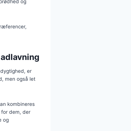
 sprødhed og
præferencer,
madlavning
dygtighed, er
d, men også let
 kan kombineres
 for dem, der
e og