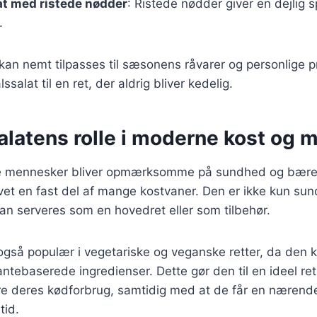
at med ristede nødder
: Ristede nødder giver en dejlig
.
 kan nemt tilpasses til sæsonens råvarer og personlige 
ssalat til en ret, der aldrig bliver kedelig.
alatens rolle i moderne kost og 
ere mennesker bliver opmærksomme på sundhed og bære
vet en fast del af mange kostvaner. Den er ikke kun sun
an serveres som en hovedret eller som tilbehør.
 også populær i vegetariske og veganske retter, da den
tebaserede ingredienser. Dette gør den til en ideel ret
re deres kødforbrug, samtidig med at de får en nærend
tid.