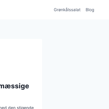
Grønkålssalat
Blog
smæssige
 med den stigende