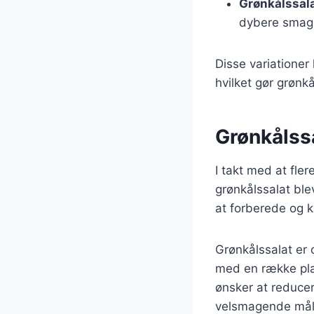
Grønkålssal
dybere smag
Disse variationer
hvilket gør grønkål
Grønkålss
I takt med at fl
grønkålssalat ble
at forberede og k
Grønkålssalat er
med en række plan
ønsker at reduce
velsmagende mål