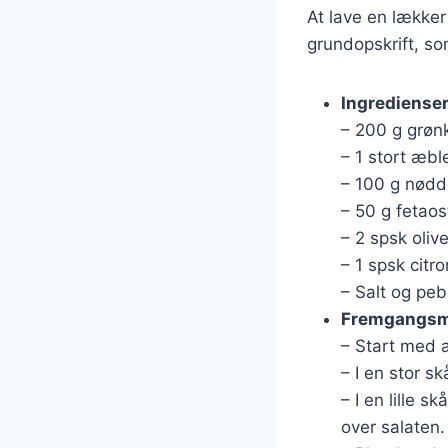
At lave en lækker
grundopskrift, so
Ingrediense
– 200 g grønk
– 1 stort æble
– 100 g nødde
– 50 g fetaos
– 2 spsk oliv
– 1 spsk citro
– Salt og peb
Fremgangs
– Start med a
– I en stor s
– I en lille 
over salaten.