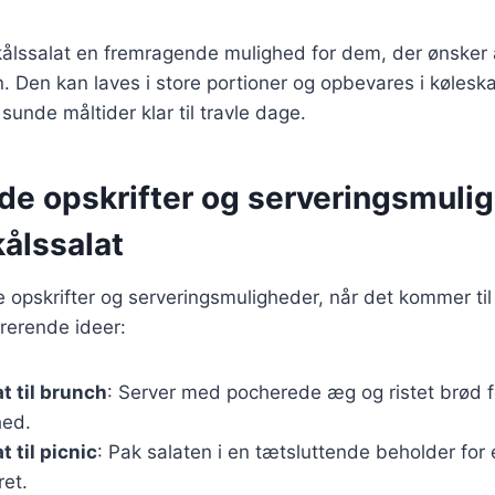
ålssalat en fremragende mulighed for dem, der ønsker 
n. Den kan laves i store portioner og opbevares i køleska
sunde måltider klar til travle dage.
nde opskrifter og serveringsmuli
ålssalat
ge opskrifter og serveringsmuligheder, når det kommer til
irerende ideer:
t til brunch
: Server med pocherede æg og ristet brød 
hed.
 til picnic
: Pak salaten i en tætsluttende beholder for
ret.