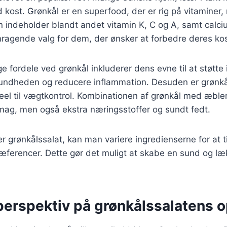
d kost. Grønkål er en superfood, der er rig på vitaminer,
n indeholder blandt andet vitamin K, C og A, samt calciu
emragende valg for dem, der ønsker at forbedre deres kos
fordele ved grønkål inkluderer dens evne til at støtte
ndheden og reducere inflammation. Desuden er grønkål l
deel til vægtkontrol. Kombinationen af grønkål med æbl
 smag, men også ekstra næringsstoffer og sundt fedt.
r grønkålssalat, kan man variere ingredienserne for at ti
æferencer. Dette gør det muligt at skabe en sund og læk
perspektiv på grønkålssalatens 