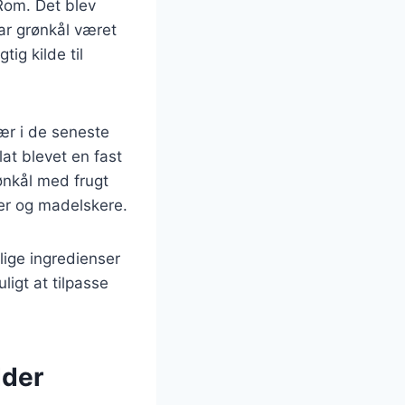
 Rom. Det blev
ar grønkål været
ig kilde til
ær i de seneste
at blevet en fast
ønkål med frugt
er og madelskere.
llige ingredienser
igt at tilpasse
dder