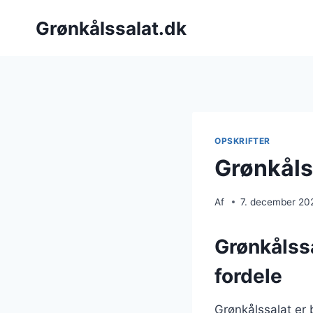
Fortsæt
Grønkålssalat.dk
til
indhold
OPSKRIFTER
Grønkåls
Af
7. december 20
Grønkålss
fordele
Grønkålssalat er 