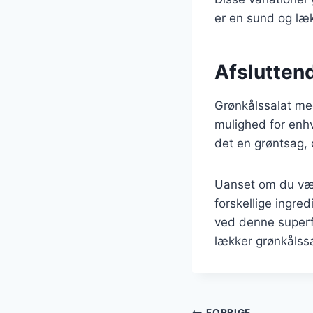
er en sund og læk
Afslutten
Grønkålssalat me
mulighed for enh
det en grøntsag, 
Uanset om du væl
forskellige ingre
ved denne superf
lækker grønkålssa
FORRIGE