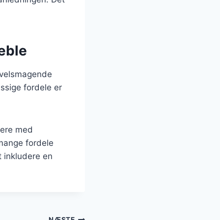
æble
g velsmagende
sige fordele er
tere med
 mange fordele
 inkludere en
NÆSTE