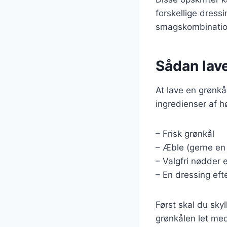
forskellige dress
smagskombinatione
Sådan lav
At lave en grønkå
ingredienser af hø
– Frisk grønkål
– Æble (gerne en 
– Valgfri nødder e
– En dressing efte
Først skal du sky
grønkålen let med