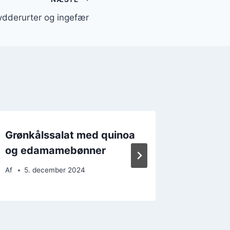
ydderurter og ingefær
Grønkålssalat med quinoa
Grønkål
og edamamebønner
og olie
Af
5. december 2024
Af
26. 