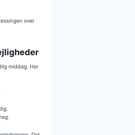
ressingen over
ejligheder
stlig middag. Her
.
dig.
mag.
 anledningen. Det