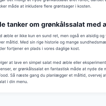
ker måde at inkludere flere grøntsager i kosten.
de tanker om grønkålssalat med 
d æble er ikke kun en sund ret, men også en alsidig o
ver måltid. Med sin rige historie og mange sundhedsmæs
der fortjener en plads i vores daglige kost.
ger at lave en simpel salat med æble eller eksperimen
dienser, er grønkålssalat en fantastisk måde at nyde de
ood. Så næste gang du planlægger et måltid, overvej at
lat i din menu.