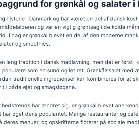
baggrund for grønkål og salater 
ng historie i Danmark og har været en del af dansk kost
 middelalderen og var en vigtig grøntsag i de kolde må
tid. I dag er grønkål blevet en del af den moderne madk
alater og smoothies.
en lang tradition i dansk madlavning, men det er først i 
e populære som en sund og let ret. Grønkålssalat med æ
rdan traditionelle ingredienser kan kombineres for at 
er til både øjet og smagsløgene.
ndhedstrends har ændret sig, er grønkål blevet anerken
t har øget dens popularitet. Mange restauranter og café
å deres menuer, og opskrifterne florerer på sociale me