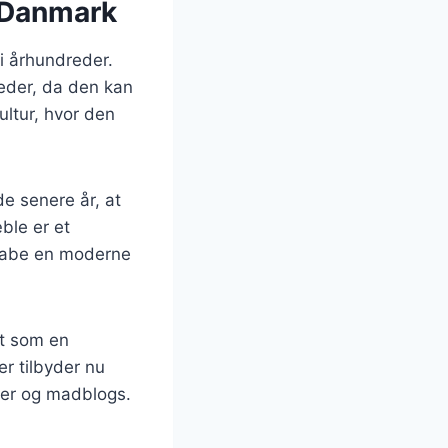
i Danmark
 i århundreder.
neder, da den kan
ultur, hvor den
de senere år, at
ble er et
skabe en moderne
dt som en
er tilbyder nu
dier og madblogs.