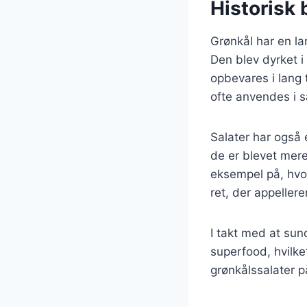
Historisk 
Grønkål har en la
Den blev dyrket i
opbevares i lang 
ofte anvendes i s
Salater har også 
de er blevet mer
eksempel på, hvo
ret, der appeller
I takt med at su
superfood, hvilke
grønkålssalater p