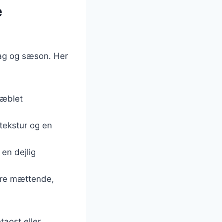
e
smag og sæson. Her
 æblet
 tekstur og en
en dejlig
mere mættende,
taost eller