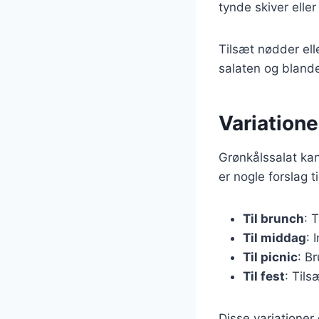
tynde skiver eller
Tilsæt nødder ell
salaten og blande
Variationer
Grønkålssalat kan 
er nogle forslag ti
Til brunch
: 
Til middag
: 
Til picnic
: B
Til fest
: Tils
Disse variationer