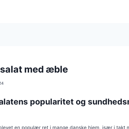
salat med æble
24
alatens popularitet og sundhed
blevet en populær ret i mange danske hjem, især i takt