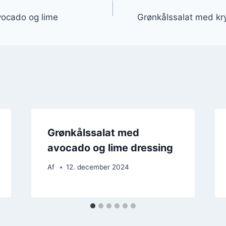
gation
vocado og lime
Grønkålssalat med kr
Grønkålssalat med
avocado og lime dressing
Af
12. december 2024