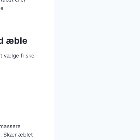
ge
ed æble
t vælge friske
t massere
. Skær æblet i