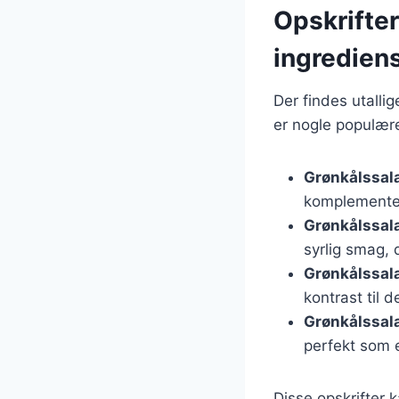
Opskrifter
ingredien
Der findes utalli
er nogle populære
Grønkålssal
komplementer
Grønkålssal
syrlig smag, 
Grønkålssal
kontrast til 
Grønkålssal
perfekt som 
Disse opskrifter k