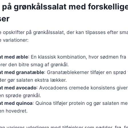
 på grønkålssalat med forskellig
ser
ge opskrifter på grønkålssalat, der kan tilpasses efter 
 variationer:
at med æble
: En klassisk kombination, hvor sødmen fra
er den bitre smag af grønkål.
at med granatæble
: Granatæblekerner tilføjer en sprød
der gør salaten ekstra lækker.
at med avocado
: Avocadoens cremede konsistens giver 
den sprøde grønkål.
at med quinoa
: Quinoa tilføjer protein og gør salaten 
en hovedret.
an varieres yderligere med tilføjelser som nødder, frø, fe