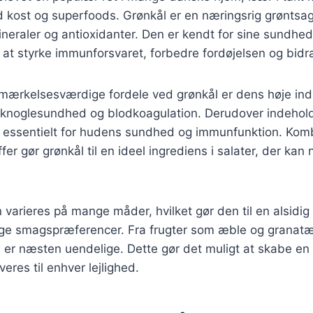
d kost og superfoods. Grønkål er en næringsrig grøntsag,
ineraler og antioxidanter. Den er kendt for sine sundh
 at styrke immunforsvaret, forbedre fordøjelsen og bidra
mærkelsesværdige fordele ved grønkål er dens høje indh
or knoglesundhed og blodkoagulation. Derudover indehol
r essentielt for hudens sundhed og immunfunktion. Kom
fer gør grønkål til en ideel ingrediens i salater, der ka
 varieres på mange måder, hvilket gør den til en alsidig 
lige smagspræferencer. Fra frugter som æble og granatæ
 er næsten uendelige. Dette gør det muligt at skabe en
veres til enhver lejlighed.