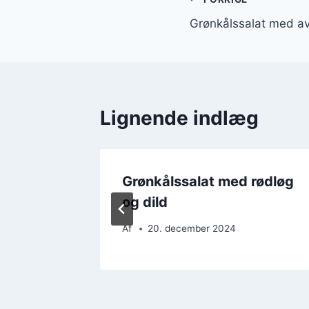
Indlægsnavi
Grønkålssalat med a
Lignende indlæg
Grønkålssalat med rødløg
rø
og dild
Af
20. december 2024