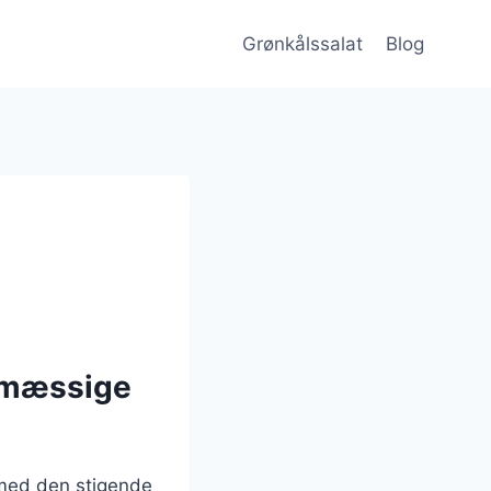
Grønkålssalat
Blog
smæssige
 med den stigende