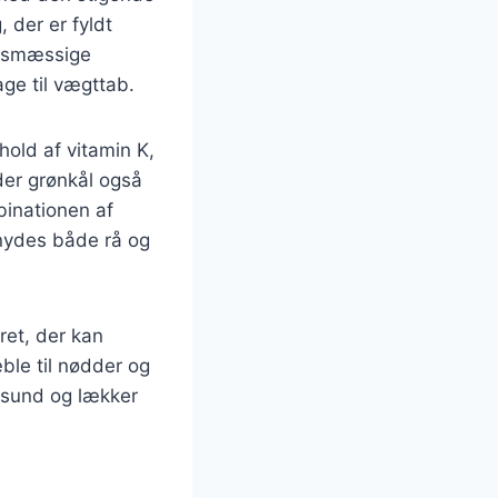
 der er fyldt
edsmæssige
ge til vægttab.
old af vitamin K,
der grønkål også
binationen af
n nydes både rå og
ret, der kan
ble til nødder og
 sund og lækker