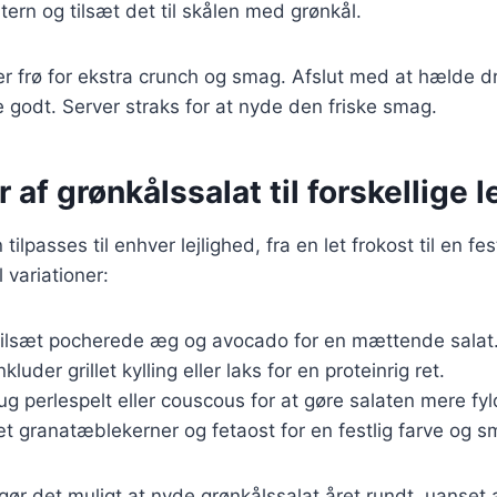
 tern og tilsæt det til skålen med grønkål.
er frø for ekstra crunch og smag. Afslut med at hælde d
 godt. Server straks for at nyde den friske smag.
 af grønkålssalat til forskellige l
tilpasses til enhver lejlighed, fra en let frokost til en fe
l variationer:
Tilsæt pocherede æg og avocado for en mættende salat
Inkluder grillet kylling eller laks for en proteinrig ret.
rug perlespelt eller couscous for at gøre salaten mere fyl
æt granatæblekerner og fetaost for en festlig farve og s
 gør det muligt at nyde grønkålssalat året rundt, uanset