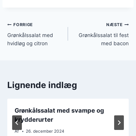
Indlægsnavigation
FORRIGE
NÆSTE
Grønkålssalat med
Grønkålssalat til fest
hvidløg og citron
med bacon
Lignende indlæg
Grønkålssalat med svampe og
krydderurter
Af
26. december 2024