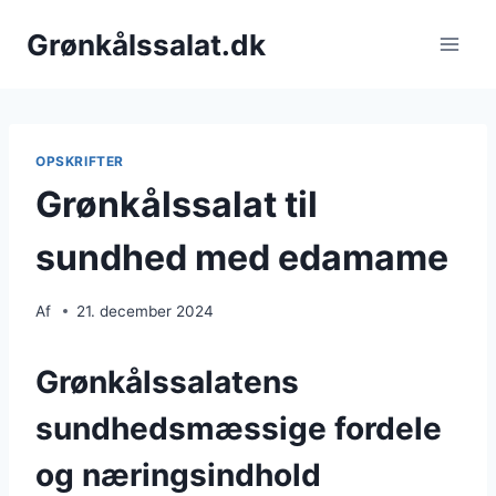
Fortsæt
Grønkålssalat.dk
til
indhold
OPSKRIFTER
Grønkålssalat til
sundhed med edamame
Af
21. december 2024
Grønkålssalatens
sundhedsmæssige fordele
og næringsindhold