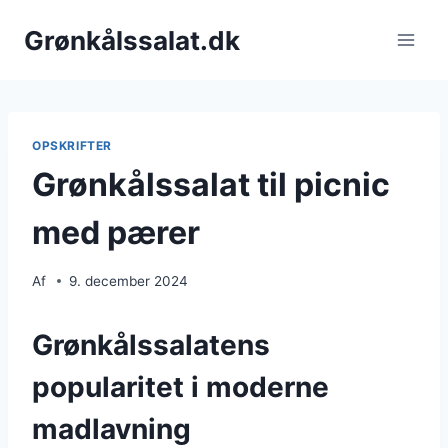
Fortsæt
Grønkålssalat.dk
til
indhold
OPSKRIFTER
Grønkålssalat til picnic
med pærer
Af
9. december 2024
Grønkålssalatens
popularitet i moderne
madlavning