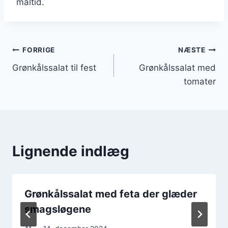
måltid.
Indlægsnavigation
FORRIGE
NÆSTE
Grønkålssalat til fest
Grønkålssalat med
tomater
Lignende indlæg
Grønkålssalat med feta der glæder
smagsløgene